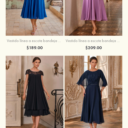
Vestido línea a escote bandeja gasa hasta la tibia vestido de madrina
Vestido línea a escote bandeja gasa hasta la tibia vestido de madrina
$189.00
$209.00