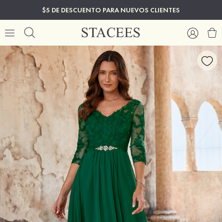
$5 DE DESCUENTO PARA NUEVOS CLIENTES