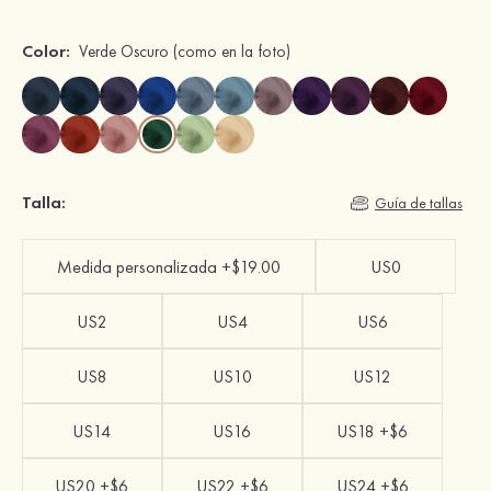
Color:
Verde Oscuro
(como en la foto)
Talla:
Guía de tallas
Medida personalizada +$19.00
US0
US2
US4
US6
US8
US10
US12
US14
US16
US18 +$6
US20 +$6
US22 +$6
US24 +$6