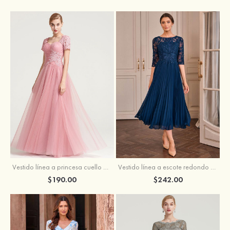
Vestido línea a princesa cuello de corazón hasta el suelo vestido de madrina
Vestido línea a escote redondo gasa hasta la tibia vestido de madrina
$190.00
$242.00