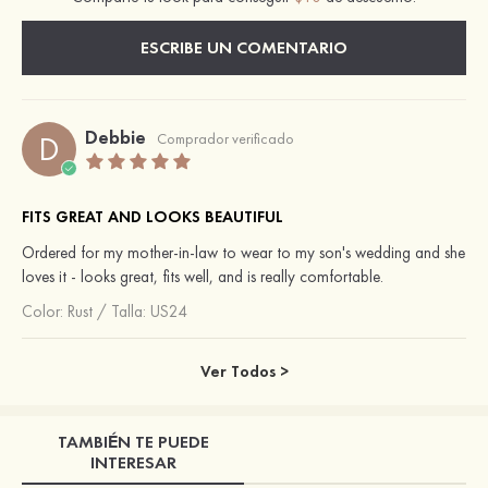
ESCRIBE UN COMENTARIO
Debbie
D
Comprador verificado
FITS GREAT AND LOOKS BEAUTIFUL
Ordered for my mother-in-law to wear to my son's wedding and she
loves it - looks great, fits well, and is really comfortable.
Color:
Rust
/
Talla: US24
Ver Todos >
TAMBIÉN TE PUEDE
INTERESAR