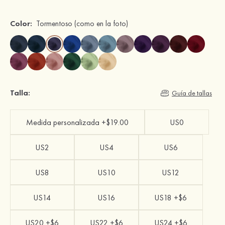
Color:
Tormentoso
(como en la foto)
Talla:
Guía de tallas
Medida personalizada +$19.00
US0
US2
US4
US6
US8
US10
US12
US14
US16
US18 +$6
US20 +$6
US22 +$6
US24 +$6