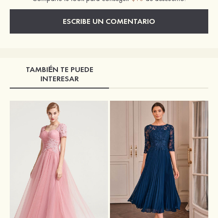
ESCRIBE UN COMENTARIO
TAMBIÉN TE PUEDE
INTERESAR