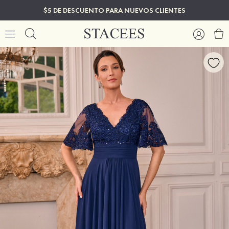
$5 DE DESCUENTO PARA NUEVOS CLIENTES