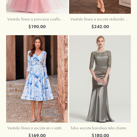
Vestido línea a princesa cuello de corazón hasta el suelo vestido de madrina
Vestido línea a escote redondo gasa hasta la tibia vestido de madrina
$190.00
$242.00
Vestido línea a escote en v satén hasta la tibia vestido de madrina
Tubo escote bandeja tela charmeuse hasta el suelo vestido de madrina
$169.00
$180.00