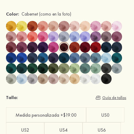
Color:
Cabernet
(como en la foto)
Talla:
Guía de tallas
Medida personalizada +$19.00
US0
US2
US4
US6