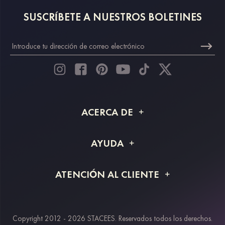
SUSCRÍBETE A NUESTROS BOLETINES
ACERCA DE
Acerca de STACEES
AYUDA
Información de envío
Preguntas frecuentes
ATENCIÓN AL CLIENTE
Devoluciones y reembolsos
Rastreo de pedido
Guía de tallas
Proyecto a medida
Contáctanos
Copyright 2012 - 2026 STACEES. Reservados todos los derechos.
Métodos de pago