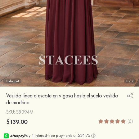
Cabernet
1
/
6
Vestido línea a escote en v gasa hasta el suelo vestido
de madrina
SKU
: S5094M
$139.00
(0)