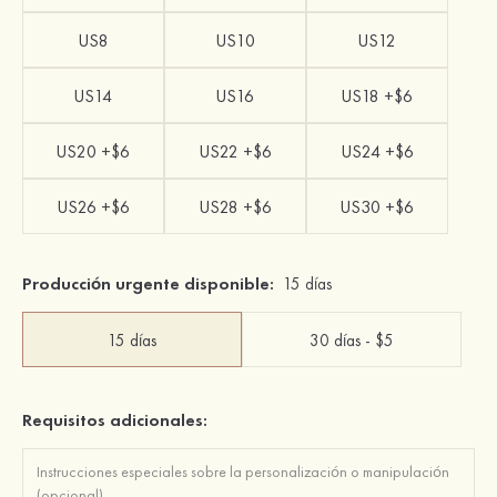
US8
US10
US12
US14
US16
US18 +$6
US20 +$6
US22 +$6
US24 +$6
US26 +$6
US28 +$6
US30 +$6
Producción urgente disponible:
15 días
15 días
30 días - $5
Requisitos adicionales: