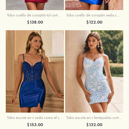
Tubo cuello de corazón tul corto/mini vestido para homecoming
Tubo cuello de corazón seda como el satén corto vestido para homecoming
$138.00
$122.00
Tubo escote en v seda como el satén corto vestido para homecoming
Tubo escote en v lentejuelas corto vestido para homecoming
$153.00
$132.00