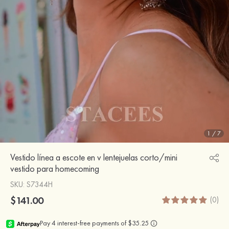
1
/
7
Vestido línea a escote en v lentejuelas corto/mini
vestido para homecoming
SKU
: S7344H
$141.00
(0)