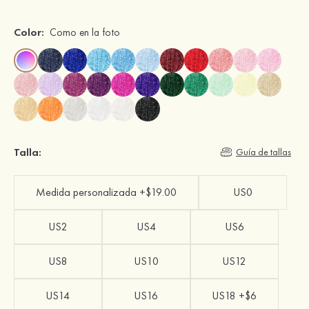
Color:
Como en la foto
Talla:
Guía de tallas
Medida personalizada +$19.00
US0
US2
US4
US6
US8
US10
US12
US14
US16
US18 +$6