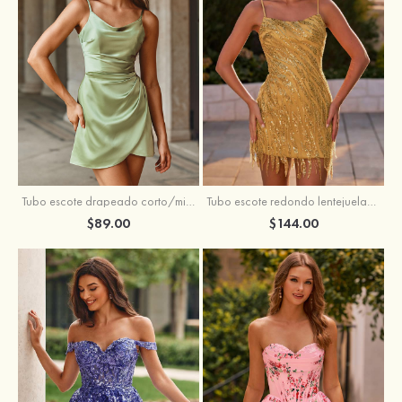
Tubo escote drapeado corto/mini tela charmeuse vestido para homecoming
Tubo escote redondo lentejuelas corto vestido para homecoming
$89.00
$144.00