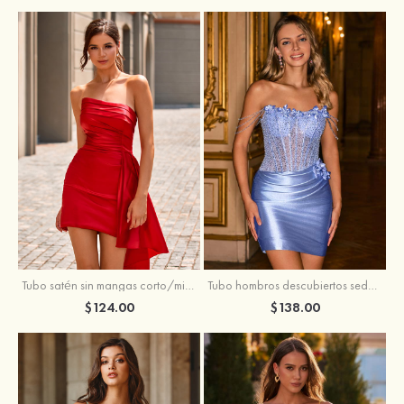
Tubo satén sin mangas corto/mini vestido para homecoming
Tubo hombros descubiertos seda como el satén corto vestido para homecoming
$124.00
$138.00