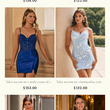
$138.00
$122.00
Tubo escote en v seda como el satén corto vestido para homecoming
Tubo escote en v lentejuelas corto vestido para homecoming
$153.00
$132.00