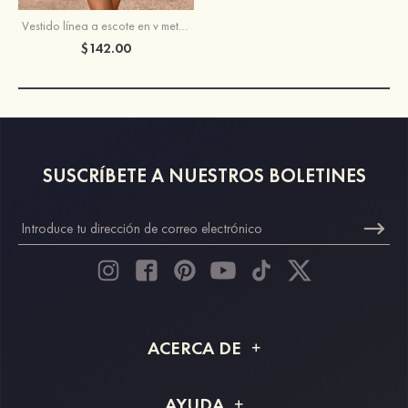
Vestido línea a escote en v metálico corto/mini vestido para homecoming
$142.00
SUSCRÍBETE A NUESTROS BOLETINES
ACERCA DE
Acerca de STACEES
AYUDA