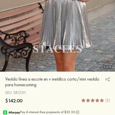
1
/
9
Vestido línea a escote en v metálico corto/mini vestido
para homecoming
SKU
: S8125H
$142.00
(2)