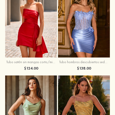
Tubo satén sin mangas corto/mini vestido para homecoming
Tubo hombros descubiertos seda como el satén corto vestido para homecoming
$124.00
$138.00