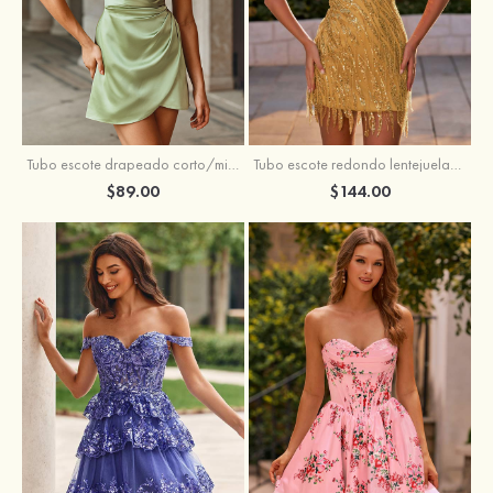
Tubo escote drapeado corto/mini tela charmeuse vestido para homecoming
Tubo escote redondo lentejuelas corto vestido para homecoming
$89.00
$144.00