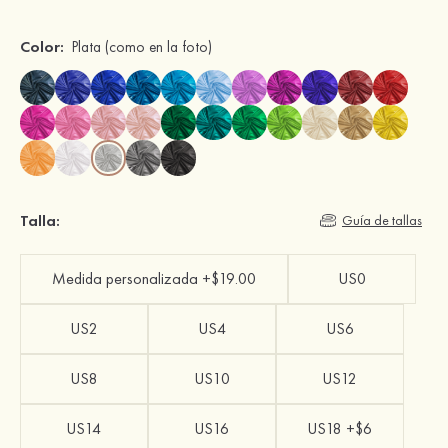
Color:
Plata
(como en la foto)
Talla:
Guía de tallas
Medida personalizada +$19.00
US0
US2
US4
US6
US8
US10
US12
US14
US16
US18 +$6