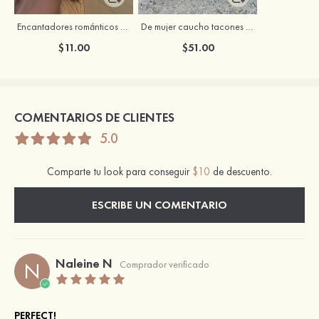
Encantadores románticos espléndido circón pendientes
De mujer caucho tacones punta abierta sandalias tacón cristal zapatos de moda
$11.00
$51.00
COMENTARIOS DE CLIENTES
5.0
Comparte tu look para conseguir
$10
de descuento.
ESCRIBE UN COMENTARIO
Naleine N
N
Comprador verificado
PERFECT!