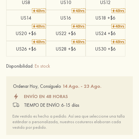
US8
US10
US12
US14
US16
US18 +$6
US20 +$6
US22 +$6
US24 +$6
US26 +$6
US28 +$6
US30 +$6
Disponibilidad:
En stock
14 Ago. - 23 Ago.
Ordenar Hoy, Consíguelo
ENVÍO EN 48 HORAS
TIEMPO DE ENVÍO:
6-15 días
Este vestido es hecho a pedido. Así sea que seleccione una talla
estándar o personalizada, nuestros costureros elaboran cada
vestido por pedido.