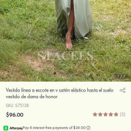
1
/
7
Vestido línea a escote en v satén elástico hasta el suelo
vestido de dama de honor
SKU
: S7513B
$96.00
(3)