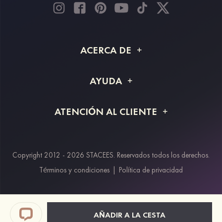
ACERCA DE
Acerca de STACEES
AYUDA
Información de envío
Preguntas frecuentes
ATENCIÓN AL CLIENTE
Devoluciones y reembolsos
Rastreo de pedido
Guía de tallas
Proyecto a medida
Contáctanos
Copyright 2012 - 2026 STACEES. Reservados todos los derechos.
Métodos de pago
Términos y condiciones
|
Política de privacidad
Klarna
Afterpay
Paypal
AÑADIR A LA CESTA
Descuento estudiantes & trabajadores clave