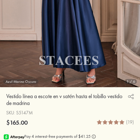
Azul Marino Oscuro
1
/
6
Vestido línea a escote en v satén hasta el tobillo vestido
de madrina
SKU
: S5147M
$165.00
(19)