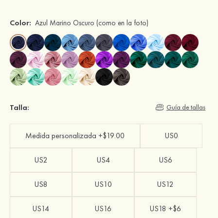
Color:
Azul Marino Oscuro
(como en la foto)
Talla:
Guía de tallas
Medida personalizada +$19.00
US0
US2
US4
US6
US8
US10
US12
US14
US16
US18 +$6