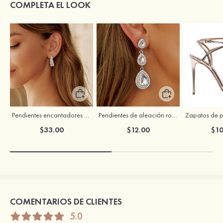
COMPLETA EL LOOK
Pendientes encantadores en forma de círculo de aleación con circonio cúbico para mujer
Pendientes de aleación románticos para mujer con cristales
$33.00
$12.00
$10
COMENTARIOS DE CLIENTES
5.0