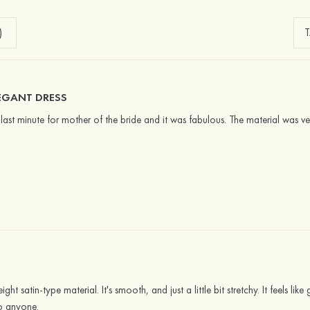
)
LEGANT DRESS
 last minute for mother of the bride and it was fabulous. The material was ver
ght satin-type material. It's smooth, and just a little bit stretchy. It feels l
o anyone.