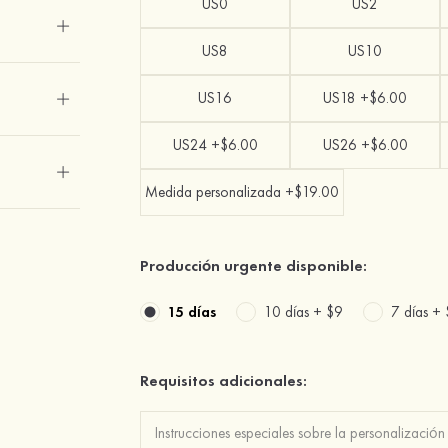
US0
US2
US8
US10
US16
US18 +$6.00
US24 +$6.00
US26 +$6.00
Medida personalizada +$19.00
Producción urgente disponible:
15 días
10 días +
$9
7 días +
Requisitos adicionales: