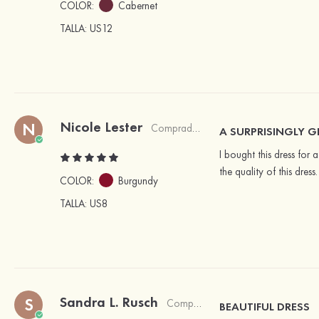
COLOR:
Cabernet
TALLA
: US12
Nicole Lester
N
Comprador verificado
A SURPRISINGLY G
I bought this dress for 
the quality of this dres
COLOR:
Burgundy
TALLA
: US8
Sandra L. Rusch
S
Comprador verificado
BEAUTIFUL DRESS