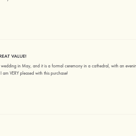
REAT VALUE!
a wedding in May, and it is a formal ceremony in a cathedral, with an evening
s. I am VERY pleased with this purchase!