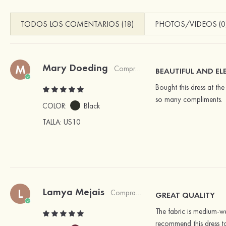
TODOS LOS COMENTARIOS (18)
PHOTOS/VIDEOS (0
Mary Doeding
M
Comprador verificado
BEAUTIFUL AND E
Bought this dress at the
so many compliments.
COLOR:
Black
TALLA
: US10
Lamya Mejais
L
Comprador verificado
GREAT QUALITY
The fabric is medium-wei
recommend this dress t