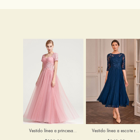
Vestido línea a princesa cuello de corazón hasta el suelo vestido de madrina
Vestido línea a escote redondo gasa hasta la tibia vestido de madrina