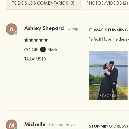
TODOS LOS COMENTARIOS (3)
PHOTOS/VIDEOS (2)
Ashley Shepard
A
Comprador verificado
IT WAS STUNNING
Perfect! I love the dres
COLOR:
Black
TALLA
: US10
Michelle
M
Comprador verificado
STUNNING DRESS!