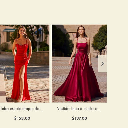
Tubo escote drapeado satén hasta el suelo vestido de graduación
Vestido línea a cuello cuadrado tela charmeuse barrer tren vestido de graduación
$153.00
$137.00