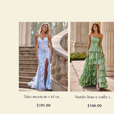
Tubo escote en v tul cepillo tren vestido de graduación
Vestido línea a cuello cuadrado tafetán hasta el suelo vestido de graduación con volantes
$191.00
$146.00