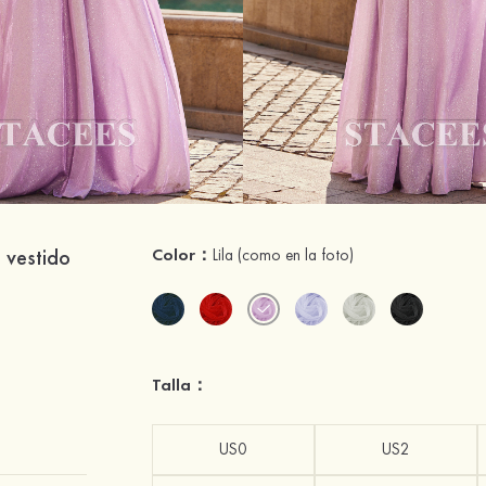
o vestido
Color：
Lila
(como en la foto)
Talla：
US0
US2