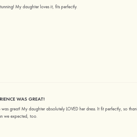
tunning! My daughter loves it, fits perfectly.
RIENCE WAS GREAT!
was great! My daughter absolutely LOVED her dress. It fit perfectly, so tha
han we expected, too.