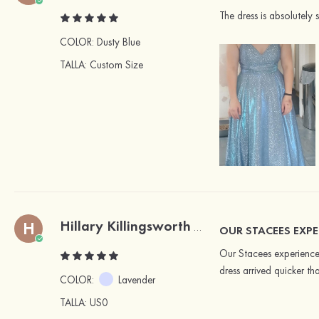
The dress is absolutely s
COLOR:
Dusty Blue
TALLA
: Custom Size
Hillary Killingsworth
H
Comprador verificado
OUR STACEES EXPE
Our Stacees experience 
dress arrived quicker t
COLOR:
Lavender
TALLA
: US0