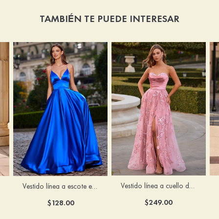
TAMBIÉN TE PUEDE INTERESAR
Vestido línea a cuello de corazón tul cola de barrido vestido de graduación
Vestido línea a escote en v tela charmeuse hasta el suelo vestido de graduación
$249.00
$128.00