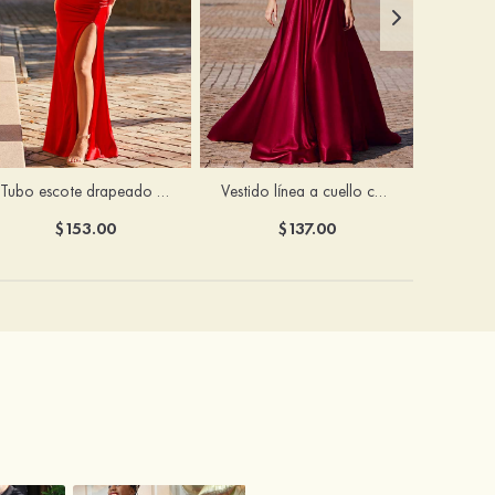
Tubo escote drapeado satén hasta el suelo vestido de graduación
Vestido línea a cuello cuadrado tela charmeuse barrer tren vestido de graduación
$153.00
$137.00