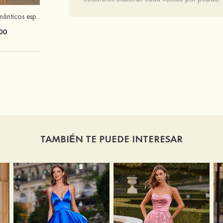
Encantadores románticos espléndido circón pendientes
Atractivos elegantes aleación pendientes
00
$16.00
TAMBIÉN TE PUEDE INTERESAR