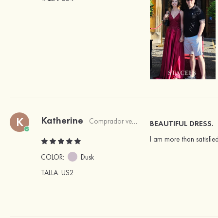
Katherine
K
Comprador verificado
BEAUTIFUL DRESS.
I am more than satisfied
COLOR:
Dusk
TALLA
: US2