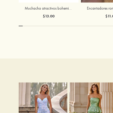
Muchacha atractivos bohemias brillo rhinestones pendientes
$13.00
$11.