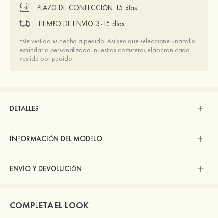
PLAZO DE CONFECCIÓN:
15 días
TIEMPO DE ENVÍO:
3-15 días
Este vestido es hecho a pedido. Así sea que seleccione una talla
estándar o personalizada, nuestros costureros elaboran cada
vestido por pedido.
DETALLES
INFORMACIÓN DEL MODELO
ENVÍO Y DEVOLUCIÓN
COMPLETA EL LOOK