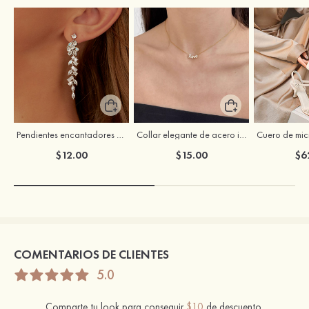
Pendientes encantadores de aleación con strass para mujer
Collar elegante de acero inoxidable con strass para mujer
$12.00
$15.00
$6
COMENTARIOS DE CLIENTES
5.0
Comparte tu look para conseguir
$10
de descuento.