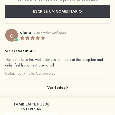
ESCRIBE UN COMENTARIO
elena
e
Comprador verificado
SO COMFORTABLE
The fabric breathes well. I danced for hours at the reception and
didn't feel hot or restricted at all.
Color:
Teal
/
Talla: Custom Size
Ver Todos >
TAMBIÉN TE PUEDE
INTERESAR