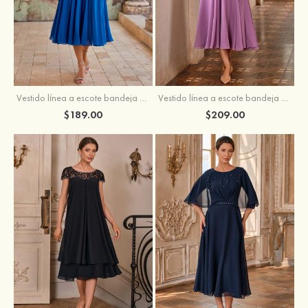
Vestido línea a escote bandeja gasa hasta la tibia vestido de madrina
Vestido línea a escote bandeja gasa hasta la tibia vestido de madrina
$189.00
$209.00