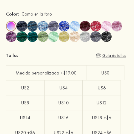
Color:
Como en la foto
Talla:
Guía de tallas
Medida personalizada +$19.00
US0
US2
US4
US6
US8
US10
US12
US14
US16
US18 +$6
US20 +$6
US22 +$6
US24 +$6