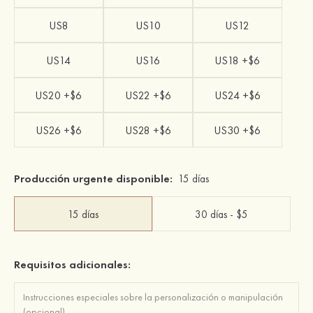
US8
US10
US12
US14
US16
US18 +$6
US20 +$6
US22 +$6
US24 +$6
US26 +$6
US28 +$6
US30 +$6
Producción urgente disponible:
15 días
15 días
30 días - $5
Requisitos adicionales: