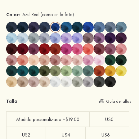
Color:
Azul Real
(como en la foto)
Talla:
Guía de tallas
Medida personalizada +$19.00
US0
US2
US4
US6