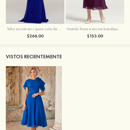
Tubo escote en v gasa cola de barrido vestido de madrina
Vestido línea a escote bandeja gasa hasta la tibia vestido de madrina
$266.00
$153.00
VISTOS RECIENTEMENTE