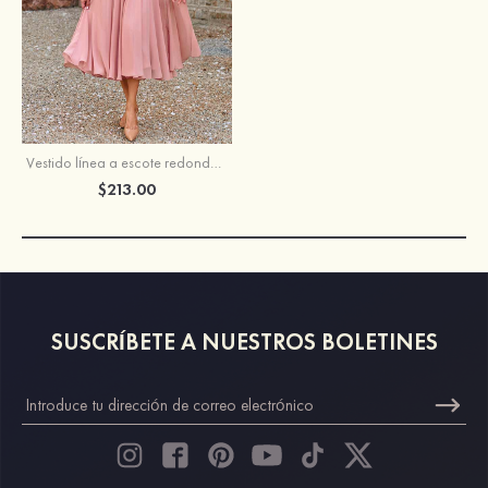
Vestido línea a escote redondo gasa hasta la tibia vestido de madrina
$213.00
SUSCRÍBETE A NUESTROS BOLETINES