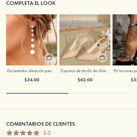
COMPLETA EL LOOK
Encantador aleación pendientes para novia
Zapatos de tacón de charol con punta fina y tira en el tobillo con hebilla para fiesta
$34.00
$62.00
$3
COMENTARIOS DE CLIENTES
5.0