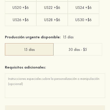
US20 +$6
US22 +$6
US24 +$6
US26 +$6
US28 +$6
US30 +$6
Producción urgente disponible:
15 días
15 días
30 días - $5
Requisitos adicionales: