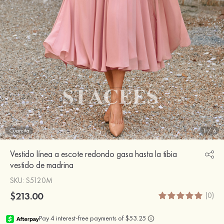
Cuarcita
1
/
6
Vestido línea a escote redondo gasa hasta la tibia
vestido de madrina
SKU
: S5120M
$213.00
(0)