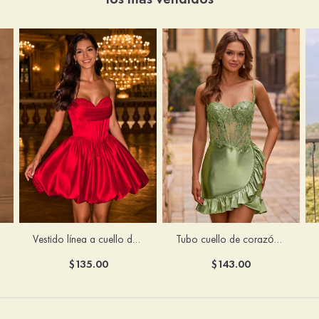
Vestido línea a cuello de corazón satén corto vestido para homecoming
Tubo cuello de corazón seda como el satén corto vestido para homecoming
$135.00
$143.00