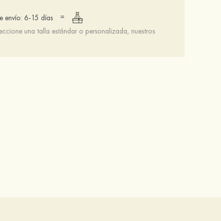
=
 envío: 6-15 días
leccione una talla estándar o personalizada, nuestros
De mujer punta redonda tacón de aguja zapatos con tira en el tobillo hebilla cristal
Sujetador invisible 3/4 taza push up con cierre frontal sin espalda
$45.00
$13.00