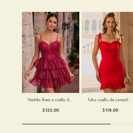
Vestido línea a cuello de corazón lentejuelas corto vestido para homecoming
Tubo cuello de corazón gasa corto vestido para homecoming
$122.00
$118.00