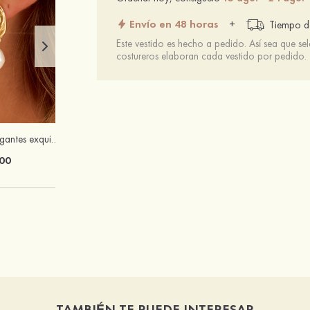
Envío en 48 horas
+
Tiempo de
Este vestido es hecho a pedido. Así sea que se
costureros elaboran cada vestido por pedido.
Encantadores elegantes exquisitez S925 plata pendientes
PU tacones punta abierta sandalias tacón de aguja al aire libre zapatos
00
$68.00
TAMBIÉN TE PUEDE INTERESAR