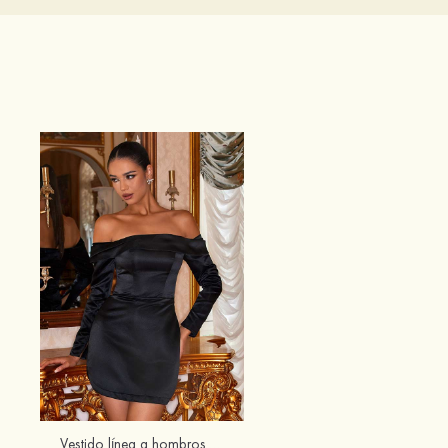
Vestido línea a hombros descubiertos satén corto/mini vestido para homecoming