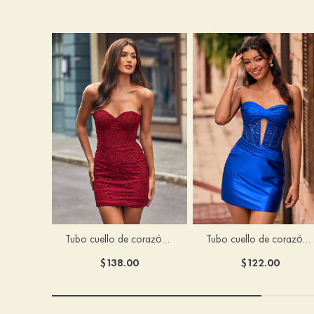
Tubo cuello de corazón tul corto/mini vestido para homecoming
Tubo cuello de corazón seda como el satén corto vestido para homecoming
$138.00
$122.00