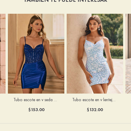
Tubo escote en v seda como el satén corto vestido para homecoming
Tubo escote en v lentejuelas corto vestido para homecoming
$153.00
$132.00