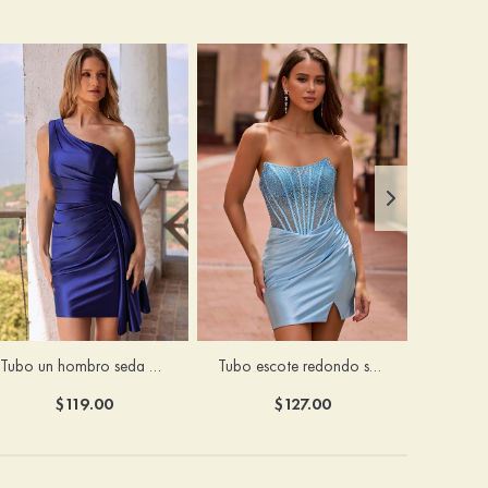
Tubo un hombro seda como el satén corto/mini vestido para homecoming
Tubo escote redondo seda como el satén corto vestido para homecoming
$119.00
$127.00