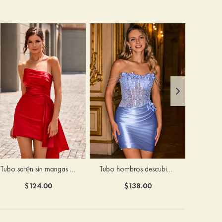
Tubo satén sin mangas corto/mini vestido para homecoming
Tubo hombros descubiertos seda como el satén corto vestido para homecoming
$124.00
$138.00