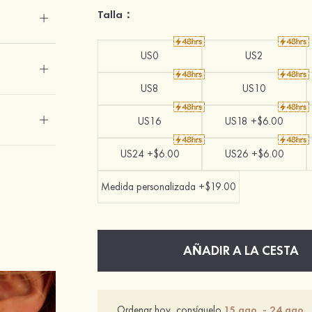
Talla：
US0
US2
US8
US10
US16
US18 +$6.00
US24 +$6.00
US26 +$6.00
Medida personalizada +$19.00
AÑADIR A LA CESTA
Ordenar hoy, consíguelo
15 ago. - 24 ago.