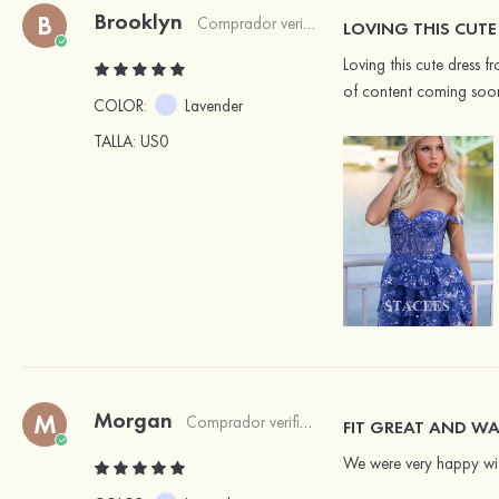
Brooklyn
B
Comprador verificado
LOVING THIS CUTE
Loving this cute dress 
of content coming soon
COLOR:
Lavender
TALLA
: US0
Morgan
M
Comprador verificado
FIT GREAT AND WA
We were very happy with 