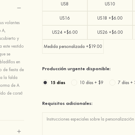
US8
US10
US16
US18 +$6.00
sus volantes
e A,
US24 +$6.00
US26 +$6.00
scubierto y
 este vestido
Medida personalizada +$19.00
que se
bladillos en
Producción urgente disponible:
o de fiesta de
a la falda
15 días
10 días +
$9
7 días +
 forma de A.
tido de corsé
Requisitos adicionales: