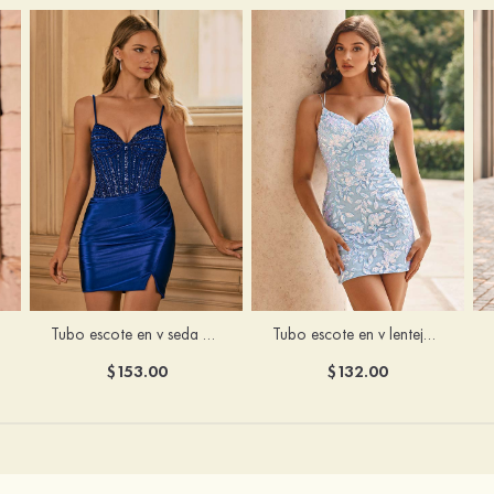
Tubo escote en v seda como el satén corto vestido para homecoming
Tubo escote en v lentejuelas corto vestido para homecoming
$153.00
$132.00