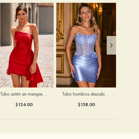
Tubo satén sin mangas corto/mini vestido para homecoming
Tubo hombros descubiertos seda como el satén corto vestido para homecoming
$124.00
$138.00