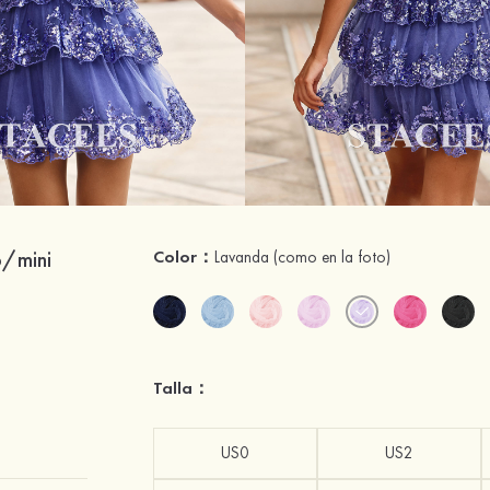
o/mini
Color：
Lavanda
(como en la foto)
Talla：
US0
US2