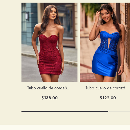
Tubo cuello de corazón tul corto/mini vestido para homecoming
Tubo cuello de corazón seda como el satén corto vestido para homecoming
$138.00
$122.00