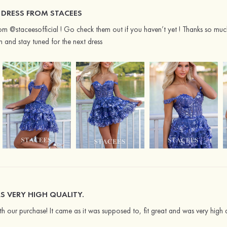
 DRESS FROM STACEES
from @staceesofficial ! Go check them out if you haven’t yet ! Thanks so muc
 and stay tuned for the next dress
S VERY HIGH QUALITY.
our purchase! It came as it was supposed to, fit great and was very high qua