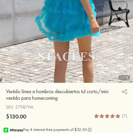
1
/
8
Vestido línea a hombros descubiertos tul corto/mini
vestido para homecoming
SKU
: S7987HA
$130.00
(7)