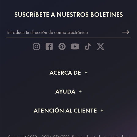
SUSCRÍBETE A NUESTROS BOLETINES
ACERCA DE
Acerca de STACEES
AYUDA
Información de envío
Preguntas frecuentes
ATENCIÓN AL CLIENTE
Devoluciones y reembolsos
Rastreo de pedido
Guía de tallas
Proyecto a medida
Contáctanos