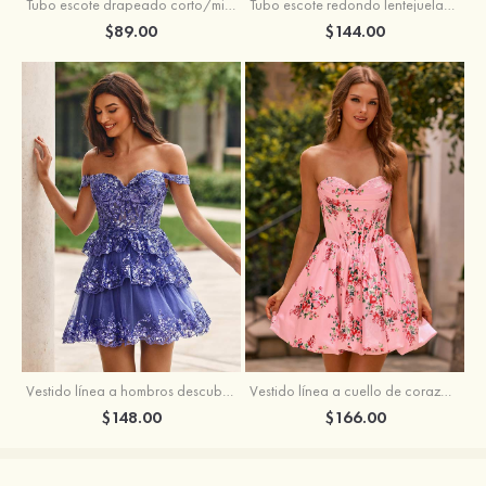
Tubo escote drapeado corto/mini tela charmeuse vestido para homecoming
Tubo escote redondo lentejuelas corto vestido para homecoming
$89.00
$144.00
Vestido línea a hombros descubiertos tul corto/mini vestido para homecoming
Vestido línea a cuello de corazón satén corto vestido para homecoming
$148.00
$166.00