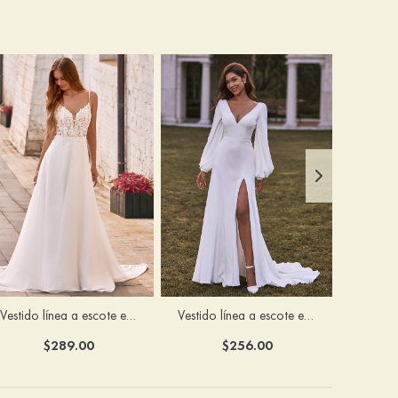
Vestido línea a escote en v cola de corte crepé elástico vestido de novia
Vestido línea a escote en v satén crepé elástico cola de la corte vestido de novia
$289.00
$256.00