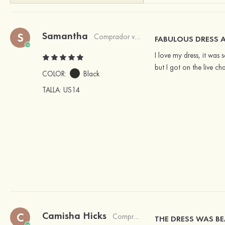
Samantha
S
Comprador verificado
FABULOUS DRESS A
I love my dress, it was 
but I got on the live ch
COLOR:
Black
TALLA
: US14
Camisha Hicks
C
Comprador verificado
THE DRESS WAS BEA