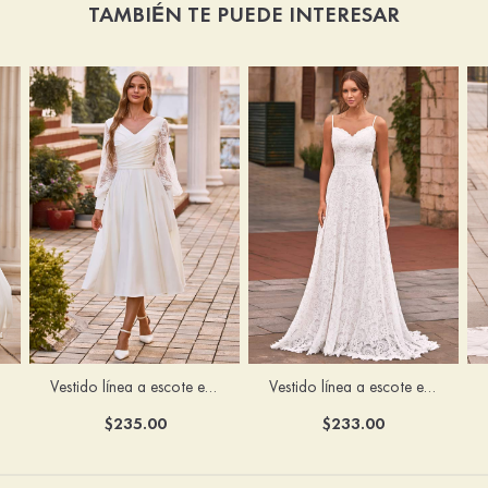
TAMBIÉN TE PUEDE INTERESAR
Vestido línea a escote en v satén hasta la tibia vestido de novia
Vestido línea a escote en v encaje cola de barrido vestido de novia
$235.00
$233.00