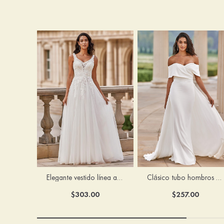
Elegante vestido línea a escote en v barrer tren tul vestido de novia
Clásico tubo hombros descubiertos desmontable crepé elástico vestido de novia
$303.00
$257.00