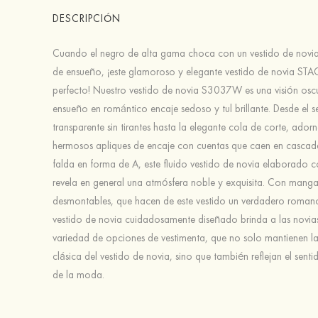
DESCRIPCIÓN
Cuando el negro de alta gama choca con un vestido de novi
de ensueño, ¡este glamoroso y elegante vestido de novia STA
perfecto! Nuestro vestido de novia S3037W es una visión osc
ensueño en romántico encaje sedoso y tul brillante. Desde el s
transparente sin tirantes hasta la elegante cola de corte, ado
hermosos apliques de encaje con cuentas que caen en cascad
falda en forma de A, este fluido vestido de novia elaborado c
revela en general una atmósfera noble y exquisita. Con mang
desmontables, que hacen de este vestido un verdadero romanc
vestido de novia cuidadosamente diseñado brinda a las novia
variedad de opciones de vestimenta, que no solo mantienen la
clásica del vestido de novia, sino que también reflejan el sen
de la moda.