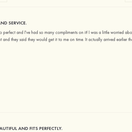
ND SERVICE.
so perfect and I've had so many compliments on it! I was a little worried ab
at and they said they would get it to me on time. It actually arrived earlier 
UTIFUL AND FITS PERFECTLY.