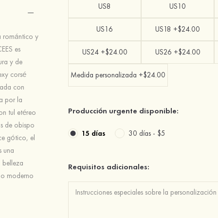
US8
US10
US16
US18 +$24.00
a romántico y
CEES es
US24 +$24.00
US26 +$24.00
ura y de
exy corsé
Medida personalizada +$24.00
rnada con
a por la
Producción urgente disponible:
on tul etéreo
as de obispo
15 días
30 días -
$5
e gótico, el
s una
 belleza
Requisitos adicionales:
tido moderno