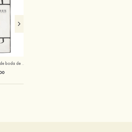
Bolsa para ropa de boda de Stacees
Peines finos de flor de ciruelo para damas
00
$8.00