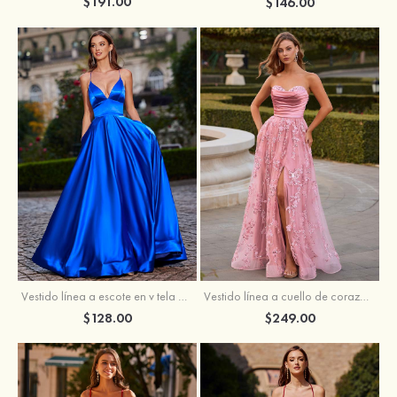
$191.00
$146.00
Vestido línea a cuello de corazón tul cola de barrido vestido de graduación
Vestido línea a escote en v tela charmeuse hasta el suelo vestido de graduación
$249.00
$128.00