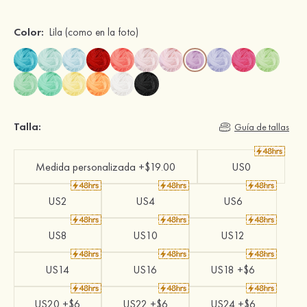
Color:
Lila
(como en la foto)
Talla:
Guía de tallas
Medida personalizada +$19.00
US0
US2
US4
US6
US8
US10
US12
US14
US16
US18 +$6
US20 +$6
US22 +$6
US24 +$6