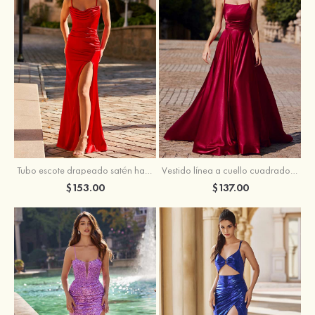
Tubo escote drapeado satén hasta el suelo vestido de graduación
Vestido línea a cuello cuadrado tela charmeuse barrer tren vestido de graduación
$153.00
$137.00