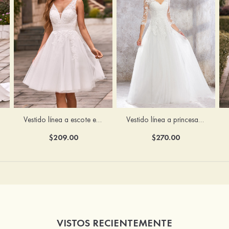
Vestido línea a escote en v tul hasta la rodilla vestido de novia
Vestido línea a princesa escote en v encaje tul cepillo tren vestido de novia
$209.00
$270.00
VISTOS RECIENTEMENTE