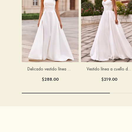
Vestido línea a cuello de corazón satén cola de capilla vestido de novia
Delicado vestido línea a sin tirantes cepillo tren satén vestido de novia
$219.00
$288.00