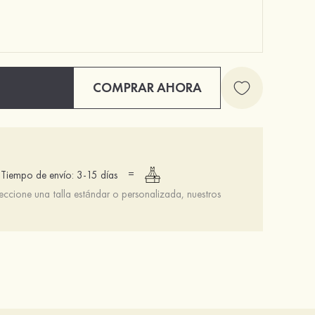
COMPRAR AHORA
Tul una capa velos de novia catedral con encaje lentejuela
Tul dos capas velos de novia con puntas de dedos con encaje lentejuela
$52.00
$21.00
=
Tiempo de envío: 3-15 días
leccione una talla estándar o personalizada, nuestros