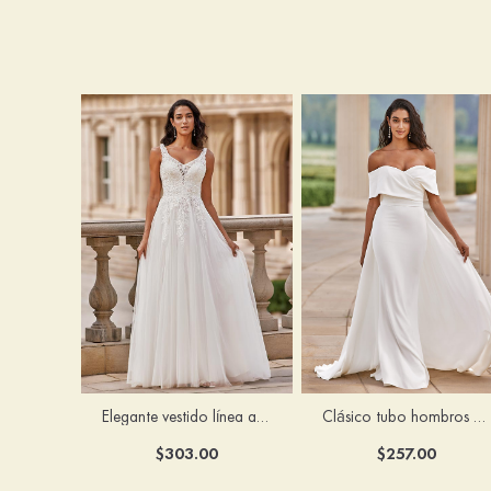
Elegante vestido línea a escote en v barrer tren tul vestido de novia
Clásico tubo hombros descubiertos desmontable crepé elástico vestido de novia
$303.00
$257.00