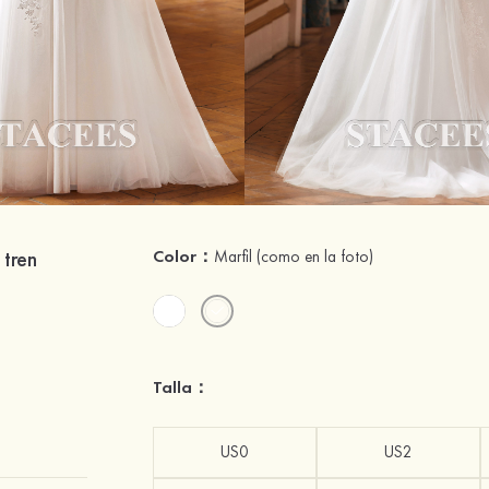
 tren
Color：
Marfil
(como en la foto)
Talla：
US0
US2