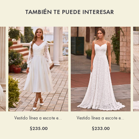
TAMBIÉN TE PUEDE INTERESAR
Vestido línea a escote en v satén hasta la tibia vestido de novia
Vestido línea a escote en v encaje cola de barrido vestido de novia
$235.00
$233.00