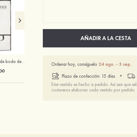
AÑADIR A LA CESTA
Bolsa para ropa de boda de Stacees
Peines finos de flor de ciruelo para damas
Ordenar hoy, consíguelo
24 ago. - 5 sep.
00
$8.00
+
Plazo de confección: 15 días
Este vestido es hecho a pedido. Así sea que se
costureros elaboran cada vestido por pedido.