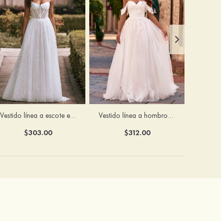
Vestido línea a escote en v tul cola de barrido vestido de novia
Vestido línea a hombros descubiertos tul cola de corte vestido de novia
$303.00
$312.00