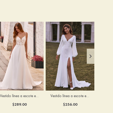
Vestido línea a escote en v cola de corte crepé elástico vestido de novia
Vestido línea a escote en v satén crepé elástico cola de la corte vestido de novia
$289.00
$256.00