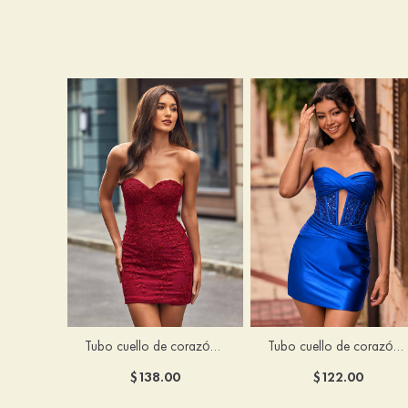
Tubo cuello de corazón tul corto/mini vestido para homecoming
Tubo cuello de corazón seda como el satén corto vestido para homecoming
$138.00
$122.00