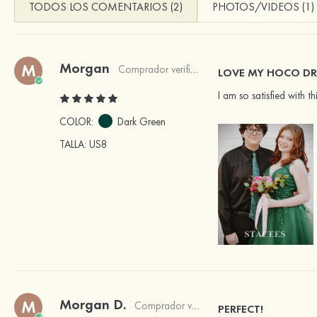
TODOS LOS COMENTARIOS (2)
PHOTOS/VIDEOS (1)
Morgan
M
Comprador verificado
LOVE MY HOCO DR
I am so satisfied with th
COLOR:
Dark Green
TALLA
: US8
Morgan D.
M
Comprador verificado
PERFECT!