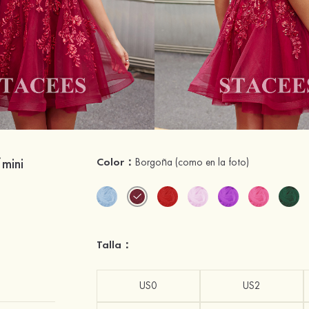
/mini
Color：
Borgoña
(como en la foto)
Talla：
US0
US2