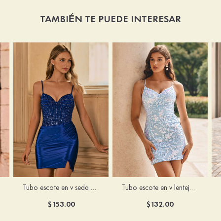
TAMBIÉN TE PUEDE INTERESAR
Tubo escote en v seda como el satén corto vestido para homecoming
Tubo escote en v lentejuelas corto vestido para homecoming
$153.00
$132.00