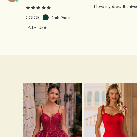
I love my dress. It arrive
COLOR:
Dark Green
TALLA
: US8