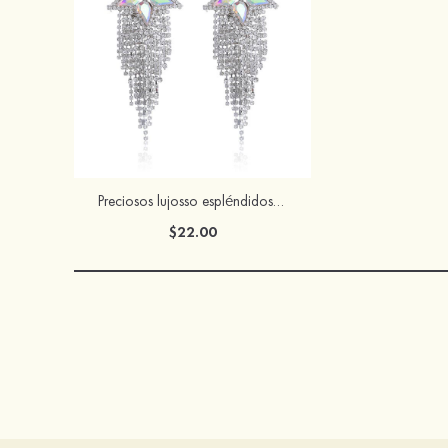
Preciosos lujosso espléndidos brillos zirconio cúbico rhinestones pendientes
$22.00