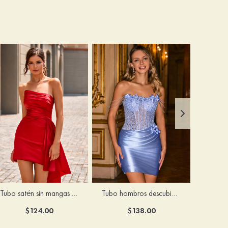
Tubo satén sin mangas corto/mini vestido para homecoming
Tubo hombros descubiertos seda como el satén corto vestido para homecoming
$124.00
$138.00