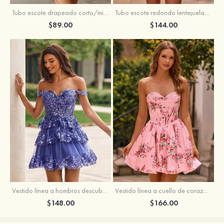
Tubo escote drapeado corto/mini tela charmeuse vestido para homecoming
Tubo escote redondo lentejuelas corto vestido para homecoming
$89.00
$144.00
Vestido línea a hombros descubiertos tul corto/mini vestido para homecoming
Vestido línea a cuello de corazón satén corto vestido para homecoming
$148.00
$166.00