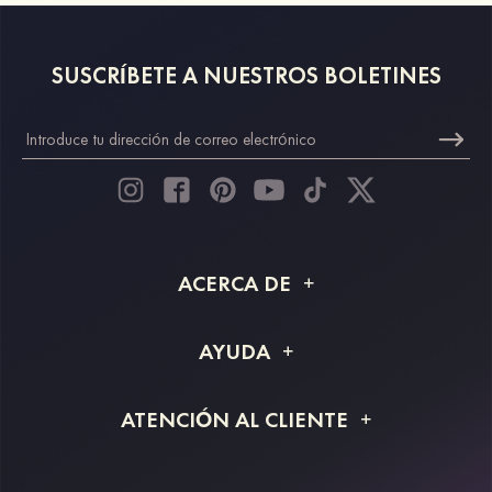
SUSCRÍBETE A NUESTROS BOLETINES
ACERCA DE
Acerca de STACEES
AYUDA
Información de envío
Preguntas frecuentes
ATENCIÓN AL CLIENTE
Devoluciones y reembolsos
Rastreo de pedido
Guía de tallas
Proyecto a medida