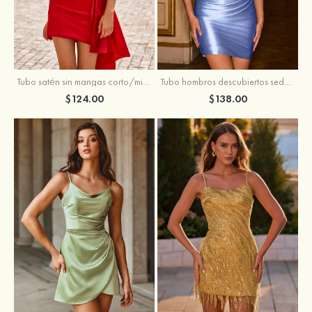
Tubo satén sin mangas corto/mini vestido para homecoming
Tubo hombros descubiertos seda como el satén corto vestido para homecoming
$124.00
$138.00