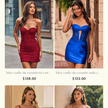
Tubo cuello de corazón tul corto/mini vestido para homecoming
Tubo cuello de corazón seda como el satén corto vestido para homecoming
$138.00
$122.00