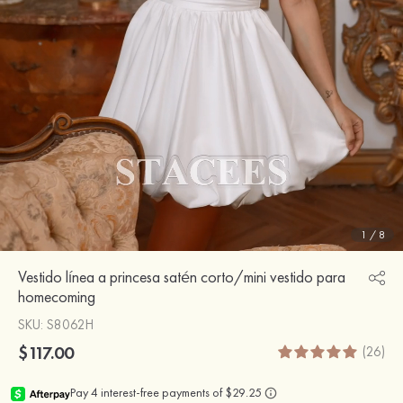
1
/
8
Vestido línea a princesa satén corto/mini vestido para
homecoming
SKU
: S8062H
$117.00
(26)