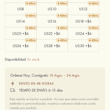
US8
US10
US12
US14
US16
US18 +$6
US20 +$6
US22 +$6
US24 +$6
US26 +$6
US28 +$6
US30 +$6
Disponibilidad:
En stock
15 Ago. - 24 Ago.
Ordenar Hoy, Consíguelo
ENVÍO EN 48 HORAS
TIEMPO DE ENVÍO:
6-15 días
Este vestido es hecho a pedido. Así sea que seleccione una talla
estándar o personalizada, nuestros costureros elaboran cada
vestido por pedido.