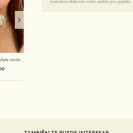
costureros elaboran cada vestido por pedido.
Atractivos S925 plata circón pendientes
De mujer caucho tacones punta abierta sandalias tacón cristal zapatos de moda
00
$51.00
TAMBIÉN TE PUEDE INTERESAR