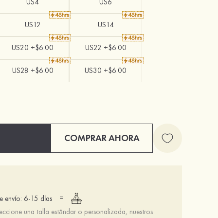
US4
US6
US12
US14
US20 +$6.00
US22 +$6.00
US28 +$6.00
US30 +$6.00
COMPRAR AHORA
=
 envío: 6-15 días
leccione una talla estándar o personalizada, nuestros