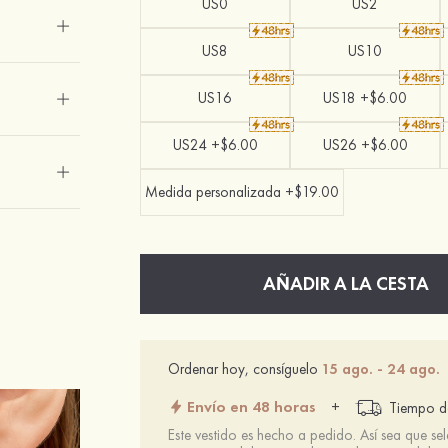
US0
US2
US8
US10
US16
US18 +$6.00
US24 +$6.00
US26 +$6.00
Medida personalizada +$19.00
AÑADIR A LA CESTA
Ordenar hoy, consíguelo
15 ago. - 24 ago.
Envío en 48 horas
+
Tiempo de
Este vestido es hecho a pedido. Así sea que se