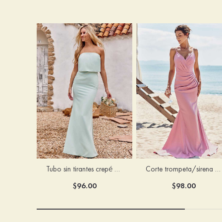
Tubo sin tirantes crepé elástico hasta el suelo vestido de dama de honor
Corte trompeta/sirena escote en v satén elástico hasta el suelo vestido de dama de honor
$96.00
$98.00