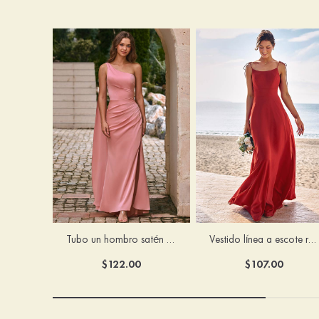
Tubo un hombro satén elástico hasta el suelo vestido de dama de honor
Vestido línea a escote redondo gasa hasta el suelo vestido de dama de honor
$122.00
$107.00