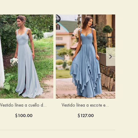
Vestido línea a cuello de corazón gasa hasta el suelo vestido de dama de honor
Vestido línea a escote en v gasa hasta el suelo vestido de dama de honor
$100.00
$127.00