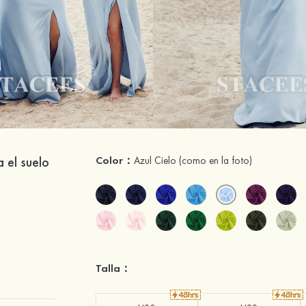
 el suelo
Color：
Azul Cielo
(como en la foto)
Talla：