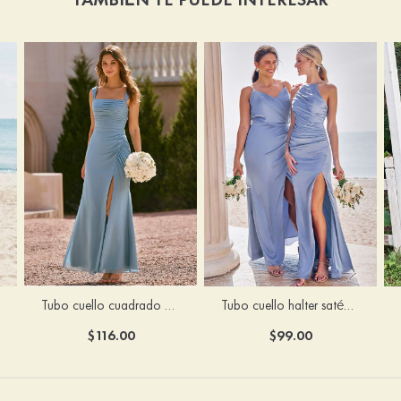
Tubo cuello cuadrado gasa hasta el suelo vestido de dama de honor
Tubo cuello halter satén elástico hasta el suelo vestido de dama de honor
$116.00
$99.00