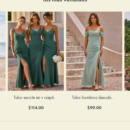
Tubo escote en v crepé elástico hasta el suelo vestido de dama de honor
Tubo hombros descubiertos gasa hasta el suelo vestido de dama de honor
$114.00
$99.00