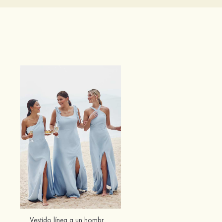
Vestido línea a un hombro crepé elástico hasta el suelo vestido de dama de honor