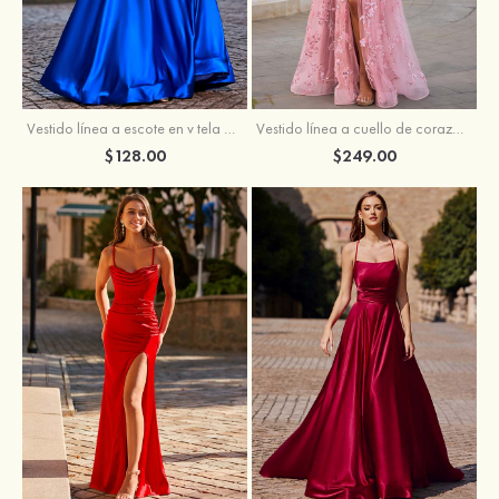
Vestido línea a cuello de corazón tul cola de barrido vestido de graduación
Vestido línea a escote en v tela charmeuse hasta el suelo vestido de graduación
$249.00
$128.00