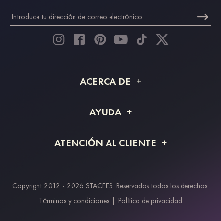
ACERCA DE
Acerca de STACEES
AYUDA
Información de envío
Preguntas frecuentes
ATENCIÓN AL CLIENTE
Devoluciones y reembolsos
Rastreo de pedido
Guía de tallas
Proyecto a medida
Contáctanos
Copyright 2012 - 2026 STACEES. Reservados todos los derechos.
Métodos de pago
Términos y condiciones
|
Política de privacidad
Klarna
Afterpay