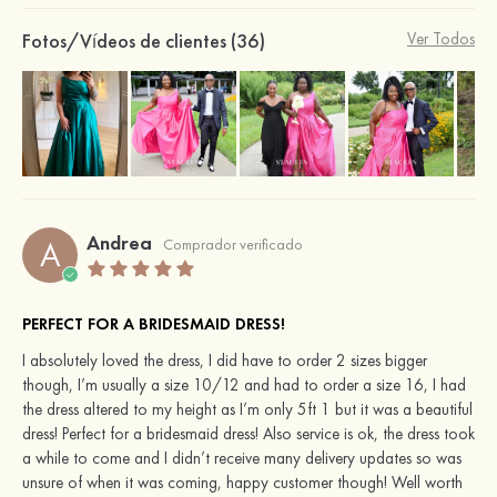
Fotos/Vídeos de clientes (36)
Ver Todos
Andrea
A
Comprador verificado
PERFECT FOR A BRIDESMAID DRESS!
I absolutely loved the dress, I did have to order 2 sizes bigger
though, I’m usually a size 10/12 and had to order a size 16, I had
the dress altered to my height as I’m only 5ft 1 but it was a beautiful
dress! Perfect for a bridesmaid dress! Also service is ok, the dress took
a while to come and I didn’t receive many delivery updates so was
unsure of when it was coming, happy customer though! Well worth