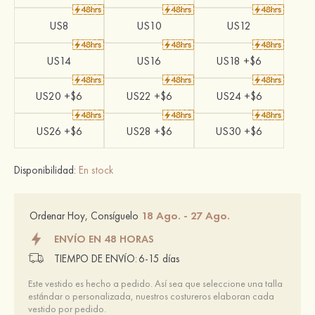
US8
US10
US12
US14
US16
US18 +$6
US20 +$6
US22 +$6
US24 +$6
US26 +$6
US28 +$6
US30 +$6
Disponibilidad:
En stock
18 Ago. - 27 Ago.
Ordenar Hoy, Consíguelo
ENVÍO EN 48 HORAS
TIEMPO DE ENVÍO:
6-15 días
Este vestido es hecho a pedido. Así sea que seleccione una talla
estándar o personalizada, nuestros costureros elaboran cada
vestido por pedido.