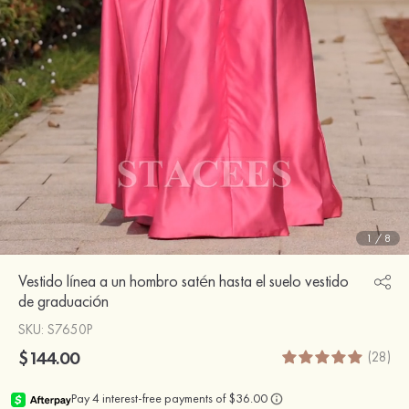
1
/
8
Vestido línea a un hombro satén hasta el suelo vestido
de graduación
SKU
: S7650P
$144.00
(28)