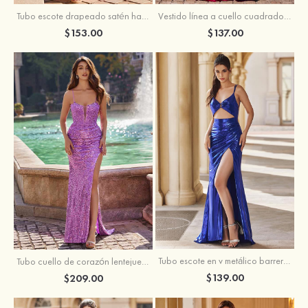
Tubo escote drapeado satén hasta el suelo vestido de graduación
Vestido línea a cuello cuadrado tela charmeuse barrer tren vestido de graduación
$153.00
$137.00
Tubo escote en v metálico barrer tren vestido de graduación
Tubo cuello de corazón lentejuelas barrer tren vestido de graduación
$139.00
$209.00