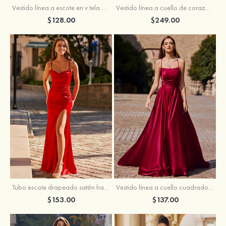
Vestido línea a cuello de corazón tul cola de barrido vestido de graduación
Vestido línea a escote en v tela charmeuse hasta el suelo vestido de graduación
$249.00
$128.00
Tubo escote drapeado satén hasta el suelo vestido de graduación
Vestido línea a cuello cuadrado tela charmeuse barrer tren vestido de graduación
$153.00
$137.00