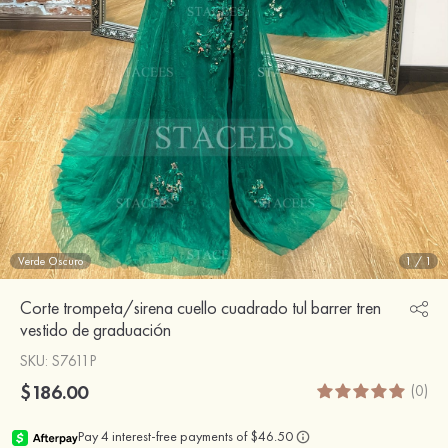
Verde Oscuro
1
/
1
Corte trompeta/sirena cuello cuadrado tul barrer tren
vestido de graduación
SKU
: S7611P
$186.00
(0)