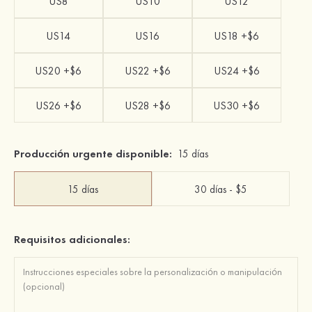
US8
US10
US12
US14
US16
US18 +$6
US20 +$6
US22 +$6
US24 +$6
US26 +$6
US28 +$6
US30 +$6
Producción urgente disponible:
15 días
15 días
30 días - $5
Requisitos adicionales: