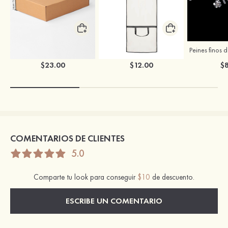
Caja para ropa de boda de Stacees
Bolsa para ropa de boda de Stacees
$23.00
$12.00
$8
COMENTARIOS DE CLIENTES
5.0
Comparte tu look para conseguir
$10
de descuento.
ESCRIBE UN COMENTARIO