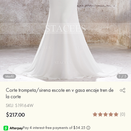
Marfil
1
/
5
Corte trompeta/sirena escote en v gasa encaje tren de
la corte
SKU
: S19164W
$217.00
(0)