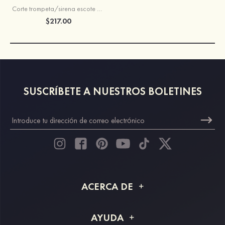
Corte trompeta/sirena escote en v gasa encaje tren de la corte
$217.00
SUSCRÍBETE A NUESTROS BOLETINES
ACERCA DE
Acerca de STACEES
AYUDA
Información de envío