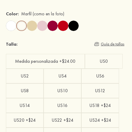
Color:
Marfil
(como en la foto)
Talla:
Guía de tallas
Medida personalizada +$24.00
US0
US2
US4
US6
US8
US10
US12
US14
US16
US18 +$24
US20 +$24
US22 +$24
US24 +$24