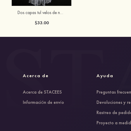
Dos capas tul velos de novia con puntas de dedos con cuentas lentejuela
$33.00
Acerca de
Ayuda
Acerca de STACEES
Preguntas frecuen
Información de envío
Devoluciones y r
Rastreo de pedid
Proyecto a medi