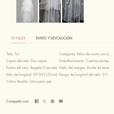
DETALLES
ENVÍO Y DEVOLUCIÓN
Tela:
Tul
Categoría:
Velos de novia con puntas de dedos
Capas del velo:
Dos capas
Embellecimiento:
Cuentas,Lentejuela
Forma del velo:
Ángela/Cascada
Estilo del margen:
Borde de lentejuelas
Velo de longitud:
59.06"(150cm)
Rango de longitud del velo:
59-79 pulgada
Cómo llevarlo:
Listo para usar
Compartir con: