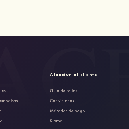
Atención al cliente
tes
Guía de tallas
eembolsos
Contáctanos
o
Métodos de pago
da
Klarna