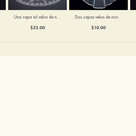
Una capa tul velos de novia catedral
Dos capas velos de novia al codo tul malla
$32.00
$10.00