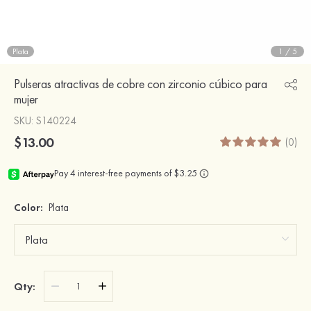
Plata
1
/
5
Pulseras atractivas de cobre con zirconio cúbico para
mujer
SKU
: S140224
$13.00
(0)
Color:
Plata
Qty: