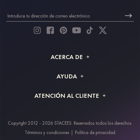
ACERCA DE
Acerca de STACEES
AYUDA
Información de envío
Preguntas frecuentes
ATENCIÓN AL CLIENTE
Devoluciones y reembolsos
Rastreo de pedido
Guía de tallas
Proyecto a medida
Contáctanos
Copyright 2012 - 2026 STACEES. Reservados todos los derechos.
Métodos de pago
Términos y condiciones
|
Política de privacidad
Klarna