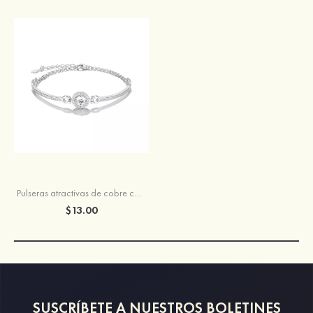
Pulseras atractivas de cobre con zirconio cúbico para mujer
$13.00
SUSCRÍBETE A NUESTROS BOLETINES