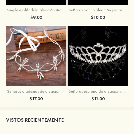
Simple espléndido aleación strass diademas
Señoras bonito aleación perlas strass peines y pasadores
$9.00
$10.00
Señoras diademas de aleación con strass
Señoras espléndido aleación strass peines y pasadores
$17.00
$11.00
VISTOS RECIENTEMENTE