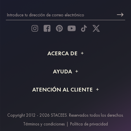
ACERCA DE
Acerca de STACEES
AYUDA
Información de envío
Preguntas frecuentes
ATENCIÓN AL CLIENTE
Devoluciones y reembolsos
Rastreo de pedido
Guía de tallas
Proyecto a medida
Contáctanos
Copyright 2012 - 2026 STACEES. Reservados todos los derechos.
Métodos de pago
Términos y condiciones
|
Política de privacidad
Klarna