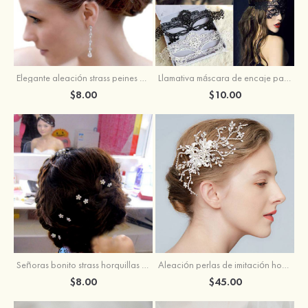
Elegante aleación strass peines y pasadores
Llamativa máscara de encaje para mujer
$8.00
$10.00
Señoras bonito strass horquillas para el pelo
Aleación perlas de imitación horquillas para el pelo
$8.00
$45.00