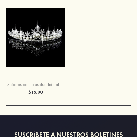
Señoras bonito espléndido aleación perlas de imitación strass tocados
$16.00
SUSCRÍBETE A NUESTROS BOLETINES