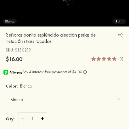
Blanco
1
/
1
Señoras bonito espléndido aleación perlas de
imitación strass tocados
SKU
: S150219
$16.00
(0)
Color:
Blanco
Qty: