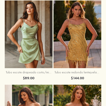
Tubo escote drapeado corto/mini tela charmeuse vestido para homecoming
Tubo escote redondo lentejuelas corto vestido para homecoming
$89.00
$144.00