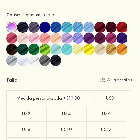
Color:
Como en la foto
Talla:
Guía de tallas
Medida personalizada +$19.00
US0
US2
US4
US6
US8
US10
US12