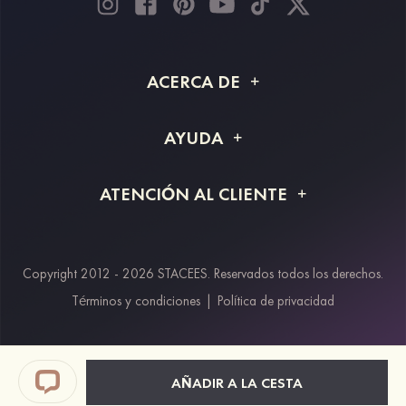
ACERCA DE
Acerca de STACEES
AYUDA
Información de envío
Preguntas frecuentes
ATENCIÓN AL CLIENTE
Devoluciones y reembolsos
Rastreo de pedido
Guía de tallas
Proyecto a medida
Contáctanos
Copyright 2012 - 2026 STACEES. Reservados todos los derechos.
Métodos de pago
Términos y condiciones
|
Política de privacidad
Klarna
Afterpay
Paypal
AÑADIR A LA CESTA
Descuento estudiantes & trabajadores clave