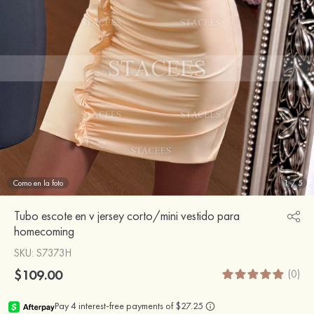
Como en la foto
1
/
5
Tubo escote en v jersey corto/mini vestido para
homecoming
SKU
: S7373H
$109.00
(0)