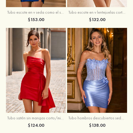
Tubo escote en v seda como el satén corto vestido para homecoming
Tubo escote en v lentejuelas corto vestido para homecoming
$153.00
$132.00
Tubo satén sin mangas corto/mini vestido para homecoming
Tubo hombros descubiertos seda como el satén corto vestido para homecoming
$124.00
$138.00