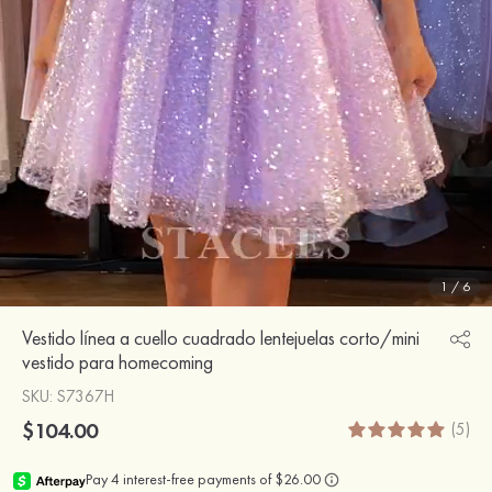
1
/
6
Vestido línea a cuello cuadrado lentejuelas corto/mini
vestido para homecoming
SKU
: S7367H
$104.00
(5)