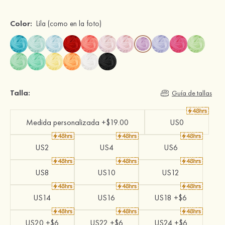
Color:
Lila
(como en la foto)
Talla:
Guía de tallas
Medida personalizada +$19.00
US0
US2
US4
US6
US8
US10
US12
US14
US16
US18 +$6
US20 +$6
US22 +$6
US24 +$6