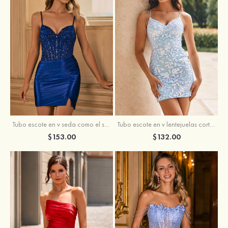
Tubo escote en v seda como el satén corto vestido para homecoming
Tubo escote en v lentejuelas corto vestido para homecoming
$153.00
$132.00