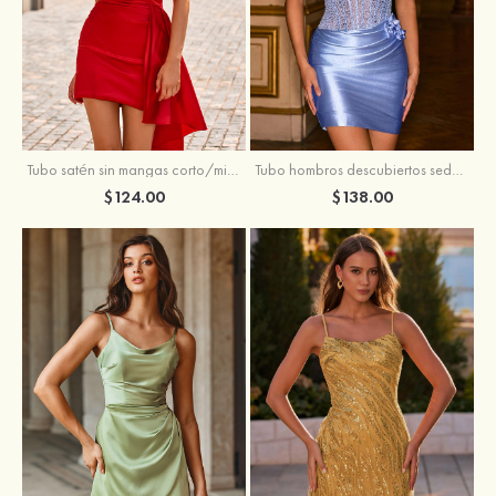
Tubo satén sin mangas corto/mini vestido para homecoming
Tubo hombros descubiertos seda como el satén corto vestido para homecoming
$124.00
$138.00