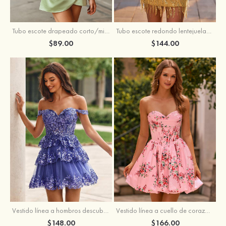
Tubo escote drapeado corto/mini tela charmeuse vestido para homecoming
Tubo escote redondo lentejuelas corto vestido para homecoming
$89.00
$144.00
Vestido línea a hombros descubiertos tul corto/mini vestido para homecoming
Vestido línea a cuello de corazón satén corto vestido para homecoming
$148.00
$166.00