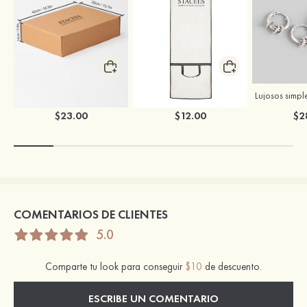
Caja para ropa de boda de Stacees
Bolsa para ropa de boda de Stacees
$23.00
$12.00
$2
COMENTARIOS DE CLIENTES
5.0
Comparte tu look para conseguir
$10
de descuento.
ESCRIBE UN COMENTARIO