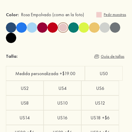
Color:
Rosa Empolvado
(como en la foto)
Pedir muestras
Talla:
Guía de tallas
Medida personalizada +$19.00
US0
US2
US4
US6
US8
US10
US12
US14
US16
US18 +$6