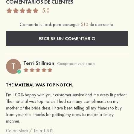
COMENTARIOS DE CLIENTES
5.0
Comparte tu look para conseguir
$10
de descuento.
ESCRIBE UN COMENTARIO
Terri Stillman
T
Comprador verificado
THE MATERIAL WAS TOP NOTCH.
I’m 100% happy with your customer service and the dress fit perfect.
The material was top notch. I had so many compliments on my
mother of the bride dress. I have been telling all my friends to buy
from your site. Thanks for getting my dress to me on a timely
manner.
Color:
Black
/
Talla: US12