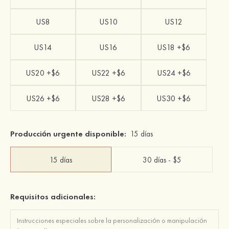
US8
US10
US12
US14
US16
US18 +$6
US20 +$6
US22 +$6
US24 +$6
US26 +$6
US28 +$6
US30 +$6
Producción urgente disponible:
15 días
15 días
30 días - $5
Requisitos adicionales: