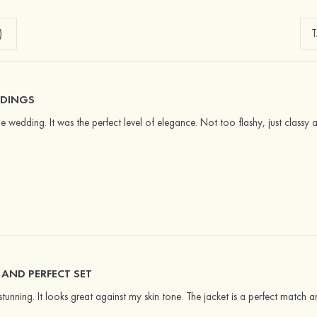
)
DDINGS
e wedding. It was the perfect level of elegance. Not too flashy, just classy an
AND PERFECT SET
stunning. It looks great against my skin tone. The jacket is a perfect match a