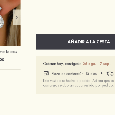
AÑADIR A LA CESTA
Pendientes atractivos lujosos en gotas de aleación con zirconio cúbico y strass para mujer
Zapatos de cuero de microfibra con punta puntiaguda y diseño plisado
00
$73.00
Ordenar hoy, consíguelo
26 ago. - 7 sep.
+
Plazo de confección: 15 días
Este vestido es hecho a pedido. Así sea que se
costureros elaboran cada vestido por pedido.