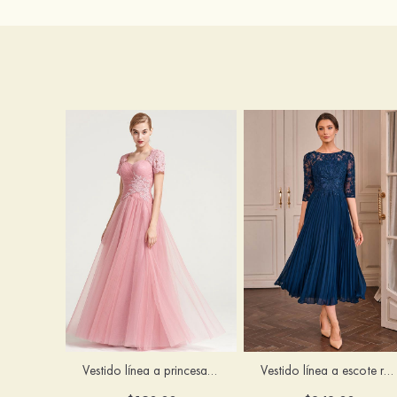
Vestido línea a princesa cuello de corazón hasta el suelo vestido de madrina
Vestido línea a escote redondo gasa hasta la tibia vestido de madrina