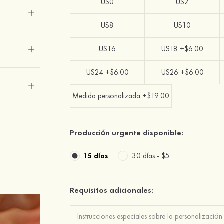
US0
US2
US8
US10
US16
US18 +$6.00
US24 +$6.00
US26 +$6.00
Medida personalizada +$19.00
Producción urgente disponible:
15 días
30 días -
$5
Requisitos adicionales: