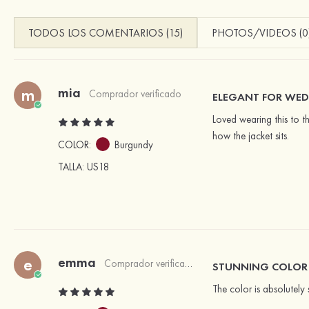
TODOS LOS COMENTARIOS (15)
PHOTOS/VIDEOS (0
mia
m
Comprador verificado
ELEGANT FOR WE
Loved wearing this to th
how the jacket sits.
COLOR:
Burgundy
TALLA
: US18
emma
e
Comprador verificado
STUNNING COLOR 
The color is absolutely 