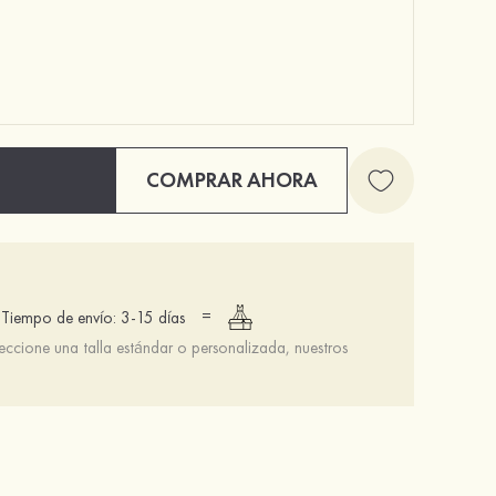
COMPRAR AHORA
Zapatos de tacón de charol con punta fina y tira en el tobillo con hebilla para fiesta
Sujetador invisible 3/4 taza push up con cierre frontal sin espalda
$62.00
$13.00
=
Tiempo de envío: 3-15 días
leccione una talla estándar o personalizada, nuestros