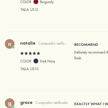
COLOR:
Burgundy
TALLA
: US12
natalie
n
Comprador verificado
RECOMMEND
Definitely recommend thi
finish.
COLOR:
Dark Navy
TALLA
: US10
grace
g
Comprador verificado
EXACTLY WHAT I 