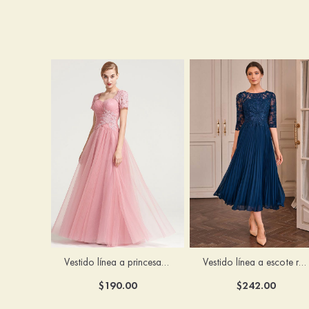
Vestido línea a princesa cuello de corazón hasta el suelo vestido de madrina
Vestido línea a escote redondo gasa hasta la tibia vestido de madrina
$190.00
$242.00