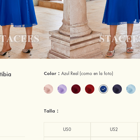
tibia
Color：
Azul Real
(como en la foto)
Talla：
US0
US2