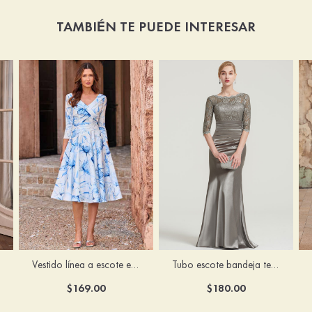
TAMBIÉN TE PUEDE INTERESAR
Vestido línea a escote en v satén hasta la tibia vestido de madrina
Tubo escote bandeja tela charmeuse hasta el suelo vestido de madrina
$169.00
$180.00