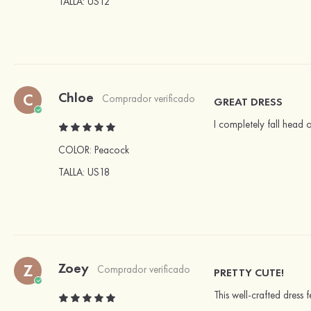
TALLA
: US12
Chloe
C
Comprador verificado
GREAT DRESS
I completely fall head o
COLOR:
Peacock
TALLA
: US18
Zoey
Z
Comprador verificado
PRETTY CUTE!
This well-crafted dress 