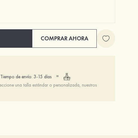
COMPRAR AHORA
Pulseras atractivas de cobre con zirconio cúbico para mujer
PU tacones punta abierta sandalias tacón de aguja al aire libre zapatos
$13.00
$68.00
=
Tiempo de envío: 3-15 días
leccione una talla estándar o personalizada, nuestros