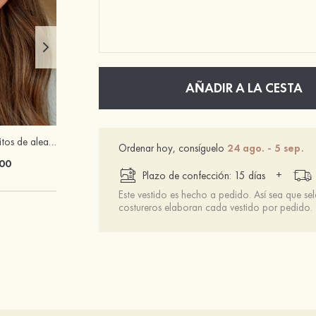
AÑADIR A LA CESTA
Pendientes exquisitos de aleación con strass para mujer
Sujetador invisible 3/4 taza push up con cierre frontal sin espalda
Ordenar hoy, consíguelo
24 ago. - 5 sep.
00
$13.00
+
Plazo de confección: 15 días
Este vestido es hecho a pedido. Así sea que se
costureros elaboran cada vestido por pedido.