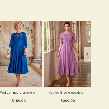
Vestido línea a escote bandeja gasa hasta la tibia vestido de madrina
Vestido línea a escote bandeja gasa hasta la tibia vestido de madrina
$189.00
$209.00