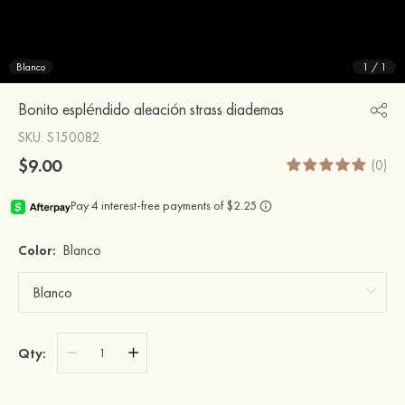
Blanco
1
/
1
Bonito espléndido aleación strass diademas
SKU
: S150082
$9.00
(0)
Color:
Blanco
Qty: