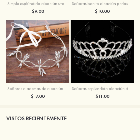
Simple espléndido aleación strass diademas
Señoras bonito aleación perlas strass peines y pasadores
$9.00
$10.00
Señoras diademas de aleación con strass
Señoras espléndido aleación strass peines y pasadores
$17.00
$11.00
VISTOS RECIENTEMENTE