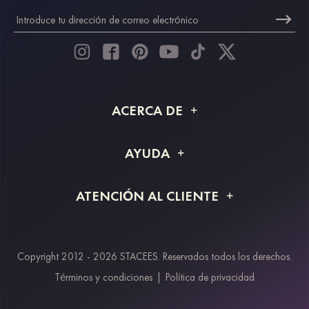
ACERCA DE
Acerca de STACEES
AYUDA
Información de envío
Preguntas frecuentes
ATENCIÓN AL CLIENTE
Devoluciones y reembolsos
Rastreo de pedido
Guía de tallas
Proyecto a medida
Contáctanos
Copyright 2012 - 2026 STACEES. Reservados todos los derechos.
Métodos de pago
Términos y condiciones
|
Política de privacidad
Klarna
Afterpay