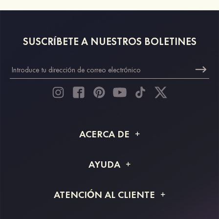
SUSCRÍBETE A NUESTROS BOLETINES
ACERCA DE
Acerca de STACEES
AYUDA
Información de envío
Preguntas frecuentes
ATENCIÓN AL CLIENTE
Devoluciones y reembolsos
Rastreo de pedido
Guía de tallas