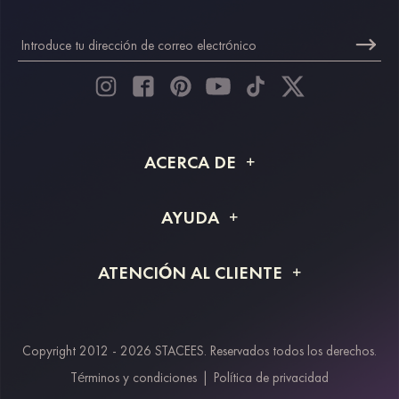
ACERCA DE
Acerca de STACEES
AYUDA
Información de envío
Preguntas frecuentes
ATENCIÓN AL CLIENTE
Devoluciones y reembolsos
Rastreo de pedido
Guía de tallas
Proyecto a medida
Contáctanos
Copyright 2012 - 2026 STACEES. Reservados todos los derechos.
Métodos de pago
Términos y condiciones
|
Política de privacidad
Klarna