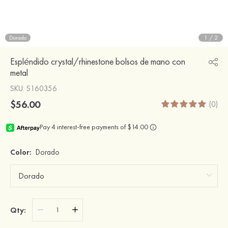
Dorado
1
/
2
Espléndido crystal/rhinestone bolsos de mano con
metal
SKU
: S160356
$56.00
(0)
Color:
Dorado
Qty: