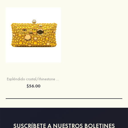
Espléndido crystal/rhinestone bolsos de mano con metal
$56.00
SUSCRÍBETE A NUESTROS BOLETINES