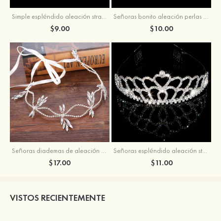
Simple espléndido aleación strass diademas
Señoras bonito aleación perlas strass peines y pasadores
$9.00
$10.00
Señoras diademas de aleación con strass
Señoras espléndido aleación strass peines y pasadores
$17.00
$11.00
VISTOS RECIENTEMENTE