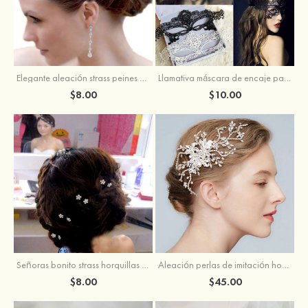
Elegante aleación strass peines y pasadores
Llamativa máscara de encaje para mujer
$8.00
$10.00
Señoras bonito strass horquillas para el pelo
Aleación perlas de imitación horquillas para el pelo
$8.00
$45.00