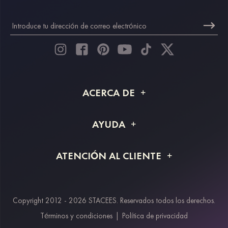
ACERCA DE
Acerca de STACEES
AYUDA
Información de envío
Preguntas frecuentes
ATENCIÓN AL CLIENTE
Devoluciones y reembolsos
Rastreo de pedido
Guía de tallas
Proyecto a medida
Contáctanos
Copyright 2012 - 2026 STACEES. Reservados todos los derechos.
Métodos de pago
Términos y condiciones
|
Política de privacidad
Klarna