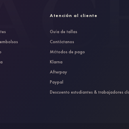
Atención al cliente
tes
Guía de tallas
eembolsos
Contáctanos
o
Métodos de pago
da
Klarna
Afterpay
Paypal
Descuento estudiantes & trabajadores cl