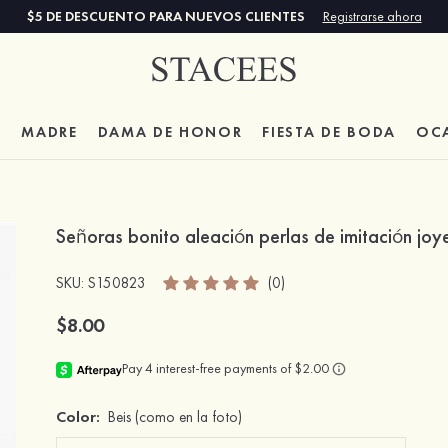
$5 DE DESCUENTO PARA NUEVOS CLIENTES
Registrarse ahora
A
MADRE
DAMA DE HONOR
FIESTA DE BODA
OC
Señoras bonito aleación perlas de imitación joy
SKU
: S150823
(0)
$8.00
Color:
Beis
(como en la foto)