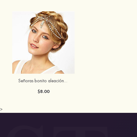
Señoras bonito aleación perlas de imitación joyería
$8.00
>