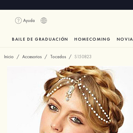
Ayuda
BAILE DE GRADUACIÓN
HOMECOMING
NOVI
Inicio
/
Accesorios
/
Tocados
/
S150823