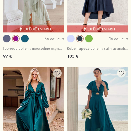
EXPÉDIÉ EN 48H
EXPÉDIÉ EN 48H
66 couleurs
56 couleurs
Fourreau col en v mousseline asymétrique robe de demoiselle d'honneur
Robe trapèze col en v satin asymétrique robe de demoiselle d'honneur avec poches
97 €
105 €