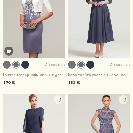
56 couleurs
56 couleurs
Fourreau scoop satin longueur genou robe de mère de la mariée avec appliqué veste
Robe trapèze cache cœur mousseline longueur mollet robe de mère de la mariée avec plissé veste
190 €
183 €