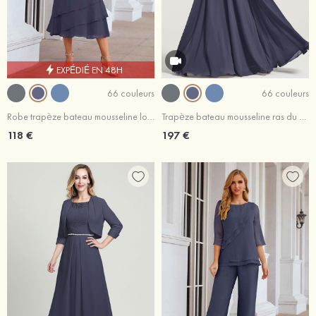
EXPÉDIÉ EN 48H
66 couleurs
66 couleurs
Robe trapèze bateau mousseline longueur mollet robe de mère de la mariée
Trapèze bateau mousseline ras du sol robe de mere de la mariée portobello
118 €
197 €