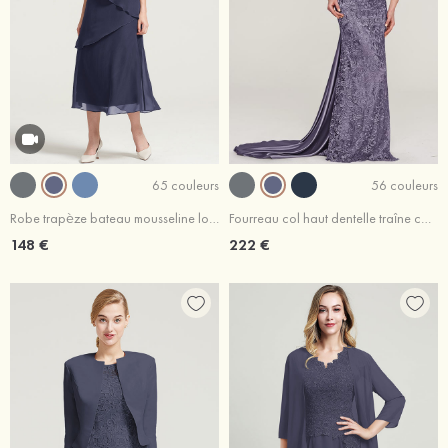
65 couleurs
56 couleurs
Robe trapèze bateau mousseline longueur mollet robe de mère de la mariée avec volants
Fourreau col haut dentelle traîne cour robe de mère de la mariée avec plissé
148 €
222 €