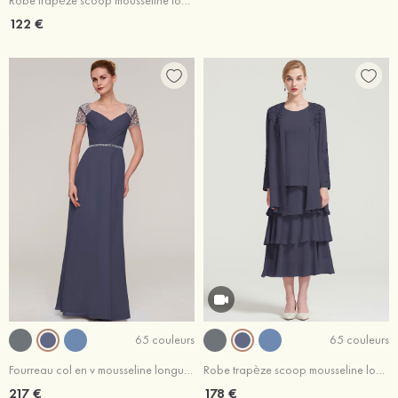
Robe trapèze scoop mousseline longueur genou robe de mère de la mariée avec plissé veste
122 €
65 couleurs
65 couleurs
Fourreau col en v mousseline longueur ras du sol robe de mère de la mariée avec perle sangle
Robe trapèze scoop mousseline longueur mollet robe de mère de la mariée avec appliqué volants veste
217 €
178 €