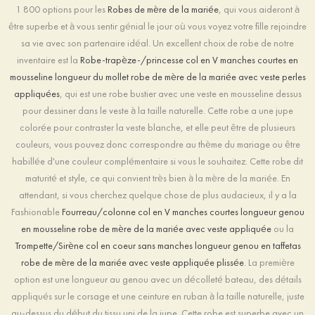
1 800 options pour les
Robes de mère de la mariée
, qui vous aideront à
être superbe et à vous sentir génial le jour où vous voyez votre fille rejoindre
sa vie avec son partenaire idéal. Un excellent choix de robe de notre
inventaire est la
Robe-trapèze-/princesse col en V manches courtes en
mousseline longueur du mollet robe de mère de la mariée avec veste perles
appliquées
, qui est une robe bustier avec une veste en mousseline dessus
pour dessiner dans le veste à la taille naturelle. Cette robe a une jupe
colorée pour contraster la veste blanche, et elle peut être de plusieurs
couleurs, vous pouvez donc correspondre au thème du mariage ou être
habillée d'une couleur complémentaire si vous le souhaitez. Cette robe dit
maturité et style, ce qui convient très bien à la mère de la mariée. En
attendant, si vous cherchez quelque chose de plus audacieux, il y a la
Fashionable
Fourreau/colonne col en V manches courtes longueur genou
en mousseline robe de mère de la mariée avec veste appliquée
ou la
Trompette/Sirène col en coeur sans manches longueur genou en taffetas
robe de mère de la mariée avec veste appliquée plissée
. La première
option est une longueur au genou avec un décolleté bateau, des détails
appliqués sur le corsage et une ceinture en ruban à la taille naturelle, juste
au-dessus du début du tissu uni de la jupe. Cette robe est superbe avec un