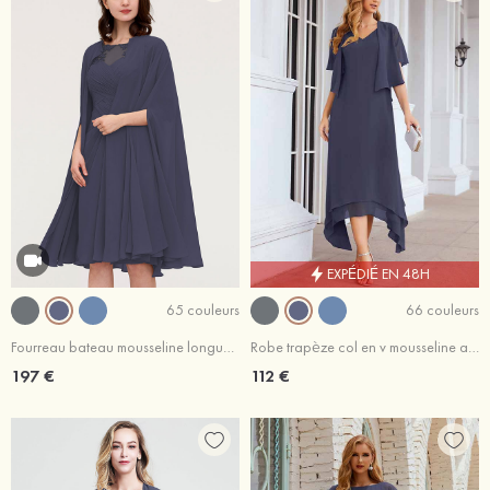
EXPÉDIÉ EN 48H
65 couleurs
66 couleurs
Fourreau bateau mousseline longueur genou robe de mère de la mariée avec appliqué plissé veste
Robe trapèze col en v mousseline asymétrique robe de mère de la mariée avec veste
197 €
112 €