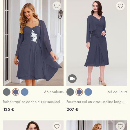
66 couleurs
65 couleurs
Robe trapèze cache cœur mousseline longueur genou robe de mère de la mariée avec fleurs plissé veste
Fourreau col en v mousseline longueur mollet robe de mère de la mariée avec appliqué plissé veste
125 €
207 €