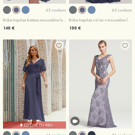
65 couleurs
65 couleurs
Robe trapèze bateau mousseline longueur genou robe de mère de la mariée avec perle volants
Robe trapèze col en v mousseline longueur ras du sol robe de mère de la mariée avec appliqué
148 €
188 €
EXPÉDIÉ EN 48H
66 couleurs
56 couleurs