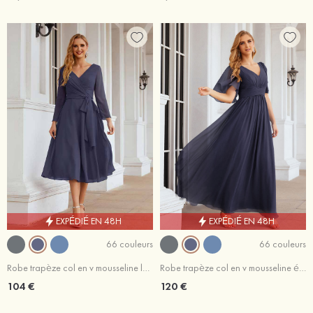
EXPÉDIÉ EN 48H
EXPÉDIÉ EN 48H
66 couleurs
66 couleurs
Robe trapèze col en v mousseline longueur mollet robe de mère de la mariée avec plissé
Robe trapèze col en v mousseline élégant longueur ras du sol robe de mère de la mariée avec plissé
104 €
120 €