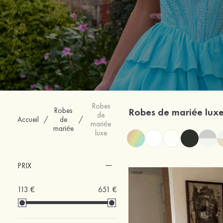
Robes
Robes
Robes de mariée lux
de
Accueil
/
de
/
mariée
mariée
luxe
PRIX
113 €
651 €