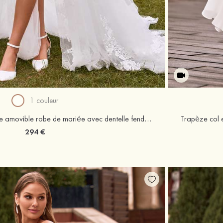
1 couleur
Fourreau tol en v tulle traîne amovible robe de mariée avec dentelle fendue paillettes
Trapèze col e
294 €