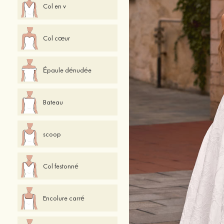
Col en v
Col cœur
Épaule dénudée
Bateau
scoop
Col festonné
Encolure carré