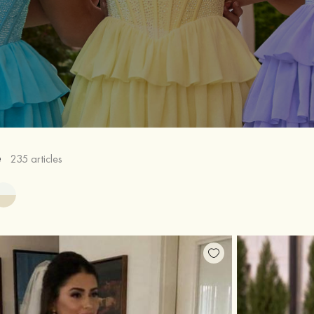
e
235 articles