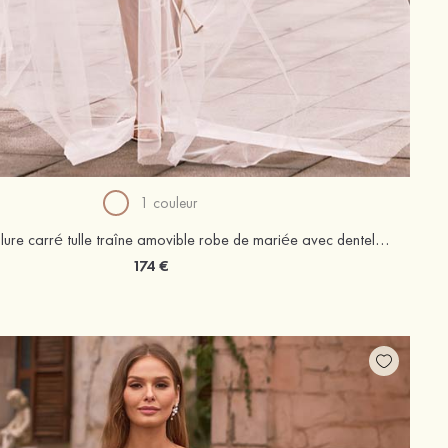
1 couleur
Fourreau encolure carré tulle traîne amovible robe de mariée avec dentelle fleurs ceinture
174 €