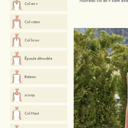
Col en v
Col cœur
Col licou
Épaule dénudée
Bateau
scoop
Col Haut