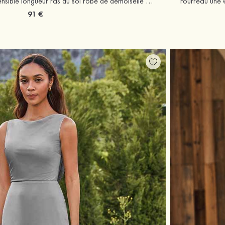
Fourreau col en v satin extensible longueur ras du sol robe de demoiselle d'honneur avec plissé fendue
91 €