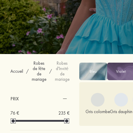
Robes
Robes
de fête
d'Invité
Accueil
/
/
Bleu
Violet
de
de
mariage
mariage
PRIX
Gris colombe
Gris dauphin
76 €
235 €