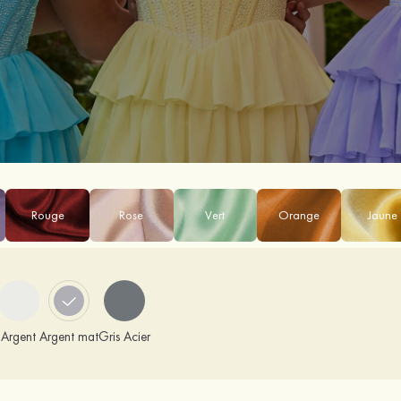
Rouge
Rose
Vert
Orange
Jaune
Argent
Argent mat
Gris Acier