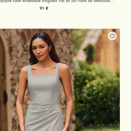
Fourreau une épaule satin extensible longueur ras du sol robe de demoiselle d'honneur avec plissé drapé latéral
91 €