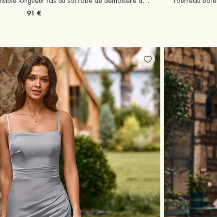
Fourreau bateau satin extensible longueur ras du sol robe de demoiselle d'honneur avec plissé
91 €