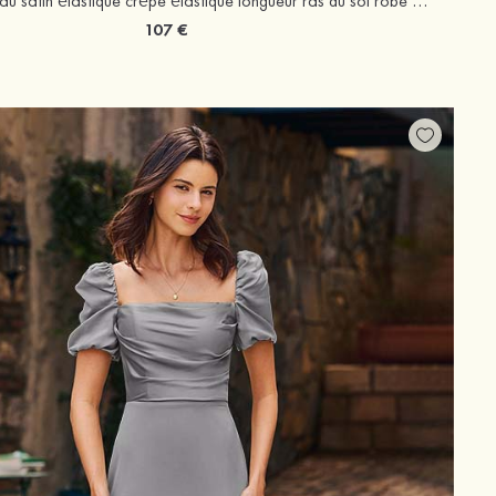
Fourreau bateau satin élastique crêpe élastique longueur ras du sol robe de demoiselle d'honneur avec plissé fendue
107 €