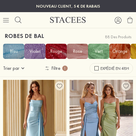
NOUVEAU CLIENT, 5 € DE RABAIS
ROBES DE BAL
88 Des Produits
Bleu
Violet
Rouge
Rose
Vert
Orange
Trier par
Filtre
EXPÉDIÉ EN 48H
1