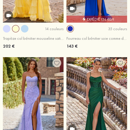
EXPÉDIÉ EN 48H
14 couleurs
35 couleurs
Trapèze col bénitier mousseline satin traîne balayage robe de bal
Fourreau col bénitier soie comme du satin traîne balayage robe de bal avec appliqué perles
202 €
143 €