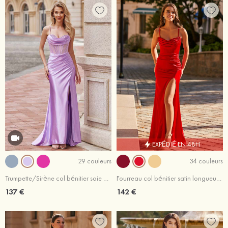
EXPÉDIÉ EN 48H
29 couleurs
34 couleurs
Trumpette/Sirène col bénitier soie comme du satin traîne balayage robe de bal
Fourreau col bénitier satin longueur ras du sol robe de bal
137 €
142 €