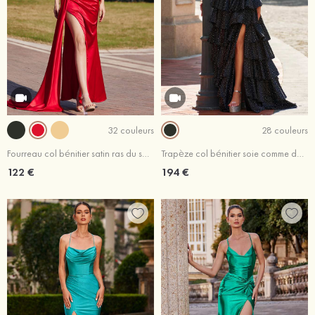
32 couleurs
28 couleurs
Fourreau col bénitier satin ras du sol robe de bal
Trapèze col bénitier soie comme du satin traîne balayage robe de bal avec strass thermocollant plissé
122 €
194 €