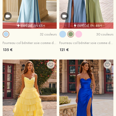
EXPÉDIÉ EN 48H
EXPÉDIÉ EN 48H
32 couleurs
30 couleurs
Fourreau col bénitier soie comme du satin traîne balayage robe de bal avec plissé drapé latéral
Fourreau col bénitier soie comme du satin traîne balayage robe de bal avec drapé latéral
135 €
121 €