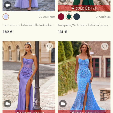
EXPÉDIÉ EN 48H
29 couleurs
9 couleurs
Fourreau col bénitier tulle traîne balayage robe de bal avec dentelle fendue
Trumpette/Sirène col bénitier jersey traîne balayage robe de bal
182 €
131 €
EXPÉDIÉ EN 48H
EXPÉDIÉ EN 48H