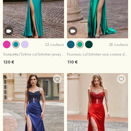
23 couleurs
28 couleurs
Trumpette/Sirène col bénitier jersey traîne balayage robe de bal
Fourreau col bénitier soie comme du satin traîne balayage robe de bal
120 €
110 €