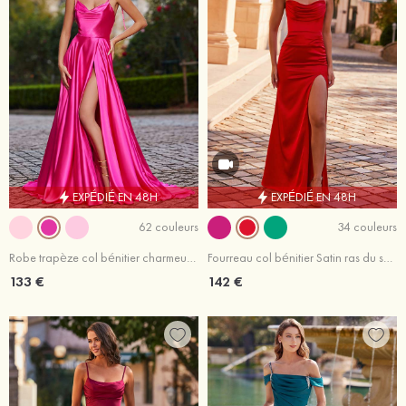
EXPÉDIÉ EN 48H
EXPÉDIÉ EN 48H
62 couleurs
34 couleurs
Robe trapèze col bénitier charmeuse traîne cour robe de bal
Fourreau col bénitier Satin ras du sol robe de bal avec plissé
133 €
142 €