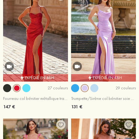
EXPÉDIÉ EN 48H
EXPÉDIÉ EN 48H
27 couleurs
29 couleurs
Fourreau col bénitier métallique traîne balayage robe de bal
Trumpette/Sirène col bénitier soie comme du satin traîne balayage robe de bal
147 €
131 €