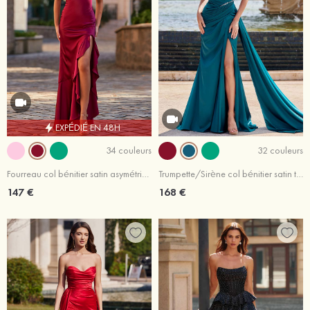
EXPÉDIÉ EN 48H
34 couleurs
32 couleurs
Fourreau col bénitier satin asymétrique robe de bal
Trumpette/Sirène col bénitier satin traîne balayage robe de bal
147 €
168 €