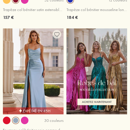
Trapèze col bénitier satin extensible traîne balayage robe de bal
Trapèze col bénitier mousseline longueur ras du sol robe de bal avec volants paillettes
157 €
184 €
EXPÉDIÉ EN 48H
30 couleurs