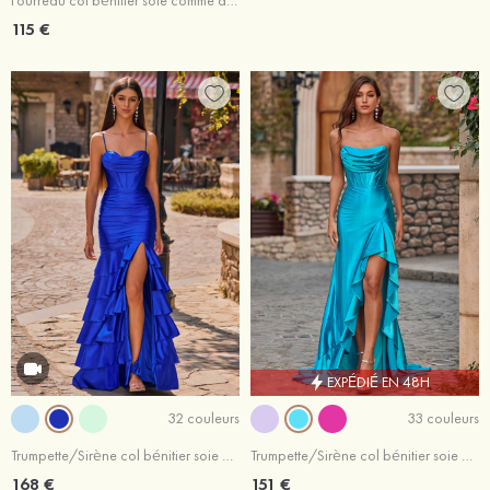
Fourreau col bénitier soie comme du satin traîne balayage robe de bal
115 €
EXPÉDIÉ EN 48H
32 couleurs
33 couleurs
Trumpette/Sirène col bénitier soie comme du satin traîne balayage robe de bal
Trumpette/Sirène col bénitier soie comme du satin traîne balayage robe de bal
168 €
151 €