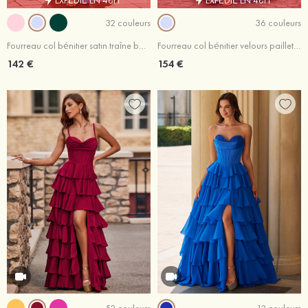
32 couleurs
36 couleurs
Fourreau col bénitier satin traîne balayage robe de bal
Fourreau col bénitier velours paillettes traîne balayage robe de bal avec plissé fendue
142 €
154 €
52 couleurs
12 couleurs