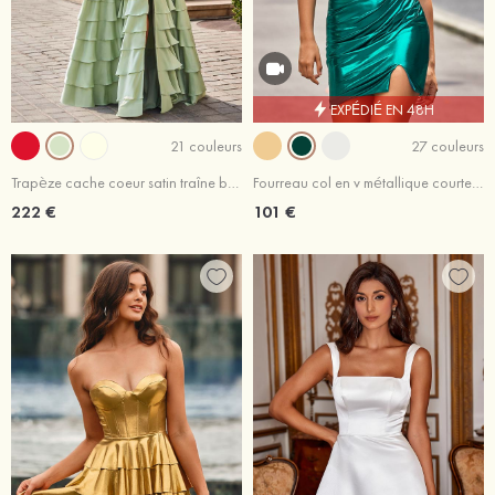
EXPÉDIÉ EN 48H
21 couleurs
27 couleurs
Trapèze cache coeur satin traîne balayage robe de bal
Fourreau col en v métallique courte/mini robe de fête de la rentrée
222 €
101 €