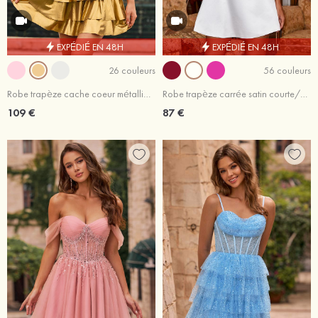
EXPÉDIÉ EN 48H
EXPÉDIÉ EN 48H
26 couleurs
56 couleurs
Robe trapèze cache coeur métallique courte/mini robe de fête de la rentrée
Robe trapèze carrée satin courte/mini robe de fête de la rentrée
109 €
87 €