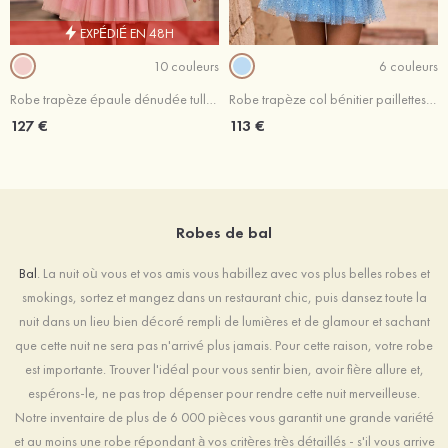
EXPÉDIÉ EN 48H
10 couleurs
6 couleurs
Robe trapèze épaule dénudée tulle courte/mini robe de fête de la rentrée
Robe trapèze col bénitier paillettes courte/mini robe de fête de la rentrée
127 €
113 €
Robes de bal
Bal
. La nuit où vous et vos amis vous habillez avec vos plus belles robes et
smokings, sortez et mangez dans un restaurant chic, puis dansez toute la
nuit dans un lieu bien décoré rempli de lumières et de glamour et sachant
que cette nuit ne sera pas n'arrivé plus jamais. Pour cette raison, votre robe
est importante. Trouver l'idéal pour vous sentir bien, avoir fière allure et,
espérons-le, ne pas trop dépenser pour rendre cette nuit merveilleuse.
Notre inventaire de plus de 6 000 pièces vous garantit une grande variété
et au moins une robe répondant à vos critères très détaillés - s'il vous arrive