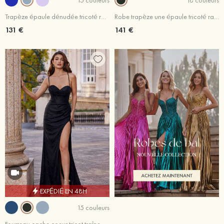
Trapèze épaule dénudée tricoté ras du sol robe de bal
Robe trapèze une épaule tricoté ras du sol robe de bal
131 €
141 €
EXPÉDIÉ EN 48H
15 couleurs