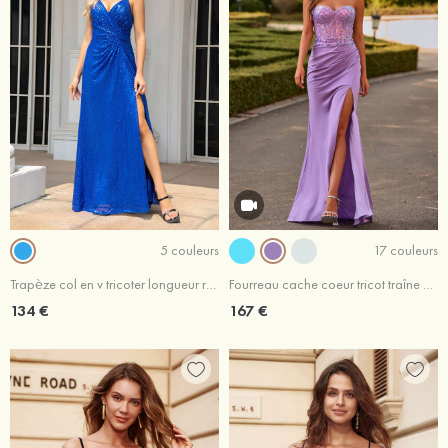
5 couleurs
17 couleurs
Trapèze col en v tricoter longueur ras du sol robe de bal
Fourreau cache coeur tricot traîne balayage robe de bal
134 €
167 €