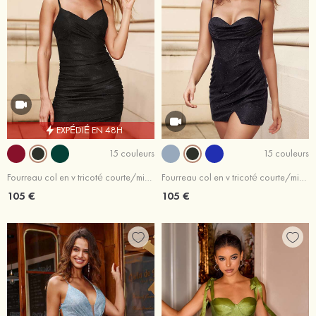
EXPÉDIÉ EN 48H
15 couleurs
15 couleurs
Fourreau col en v tricoté courte/mini robe de fête de la rentrée avec plissé
Fourreau col en v tricoté courte/mini robe de fête de la rentrée
105 €
105 €