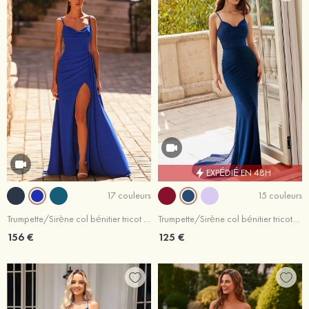
EXPÉDIÉ EN 48H
17 couleurs
15 couleurs
Trumpette/Sirène col bénitier tricot traîne balayage robe de bal
Trumpette/Sirène col bénitier tricoté traîne balayage robe de bal
156 €
125 €