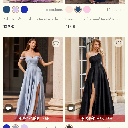
6 couleurs
16 couleurs
Robe trapèze col en v tricot ras du sol robe de bal
Fourreau col festonné tricoté traîne balayage robe de bal
129 €
114 €
EXPÉDIÉ EN 48H
EXPÉDIÉ EN 48H
15 couleurs
18 couleurs