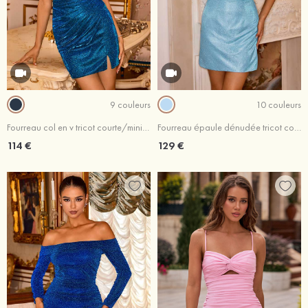
9 couleurs
10 couleurs
Fourreau col en v tricot courte/mini robe de fête de la rentrée
Fourreau épaule dénudée tricot courte/mini robe de fête de la rentrée
114 €
129 €