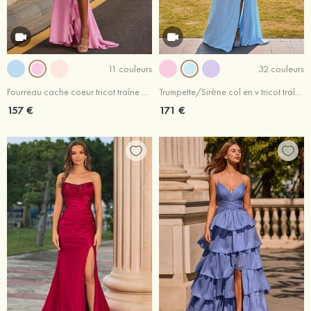
11 couleurs
32 couleurs
Fourreau cache coeur tricot traîne balayage robe de bal
Trumpette/Sirène col en v tricot traîne balayage robe de bal
157 €
171 €