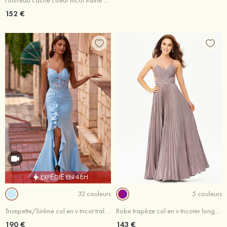
Fourreau cache coeur tricot traîne balayage robe de bal
152 €
EXPÉDIÉ EN 48H
32 couleurs
5 couleurs
Trumpette/Sirène col en v tricot traîne balayage robe de bal avec appliqué perles
Robe trapèze col en v tricoter longueur ras du sol robe de bal avec plissé brillant
190 €
143 €