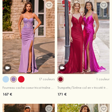
17 couleurs
1 couleur
Fourreau cache coeur tricot traîne balayage robe de bal
Trumpette/Sirène col en v tricoté traîne balayage robe de bal
167 €
171 €