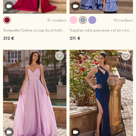
31 couleurs
10 couleurs
Trumpette/Sirène scoop tricot traîne balayage robe de bal avec plissé paillettes fendue
Trapèze robe princesse col en v tricot traîne balayage robe de bal
212 €
211 €