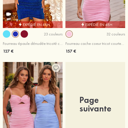
EXPÉDIÉ EN 48H
EXPÉDIÉ EN 48H
23 couleurs
32 couleurs
Fourreau épaule dénudée tricoté courte/mini robe de fête de la rentrée
Fourreau cache coeur tricot courte/mini robe de fête de la rentrée avec plissé trou de serrure
127 €
157 €
Page
suivante