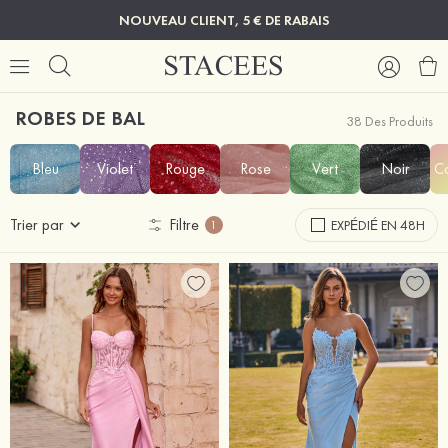
NOUVEAU CLIENT, 5 € DE RABAIS
ROBES DE BAL
38 Des Produits
Bleu
Violet
Rouge
Rose
Vert
Noir
C
Trier par
Filtre
EXPÉDIÉ EN 48H
1