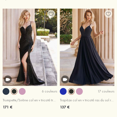
6 couleurs
17 couleurs
Trumpette/Sirène col en v tricoté traîne balayage robe de bal
Trapèze col en v tricoté ras du sol robe de bal
171 €
137 €