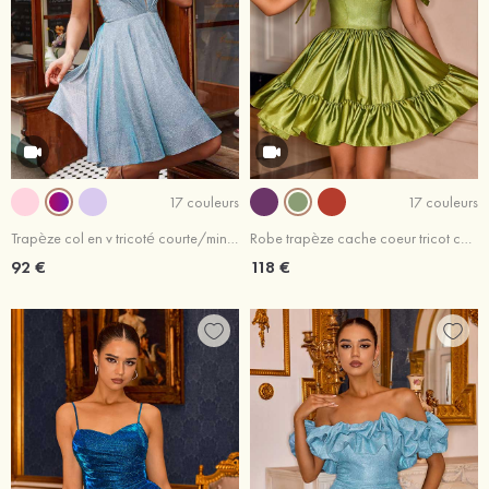
17 couleurs
17 couleurs
Trapèze col en v tricoté courte/mini robe de fête de la rentrée
Robe trapèze cache coeur tricot courte/mini robe de fête de la rentrée
92 €
118 €