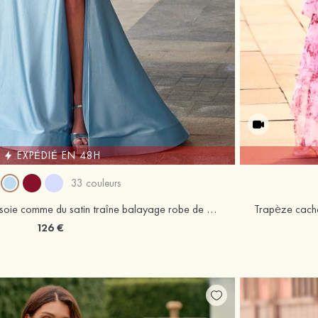
EXPÉDIÉ EN 48H
33 couleurs
Trumpette/Sirène col en v soie comme du satin traîne balayage robe de bal avec plissé fendue
126 €