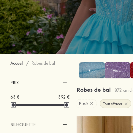
Accueil
/
Robes de bal
Bleu
Violet
PRIX
Robes de bal
872 articl
63 €
392 €
Plissé
Tout effacer
SILHOUETTE