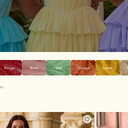
Rouge
Rose
Vert
Orange
Jaune
es