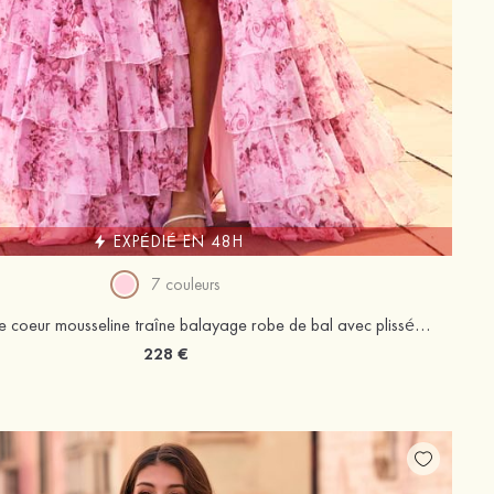
EXPÉDIÉ EN 48H
7 couleurs
Trapèze cache coeur mousseline traîne balayage robe de bal avec plissé volants
228 €