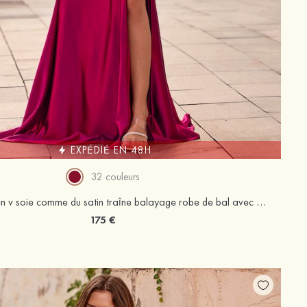
EXPÉDIÉ EN 48H
32 couleurs
Fourreau col en v soie comme du satin traîne balayage robe de bal avec plissé paillettes pendue
175 €