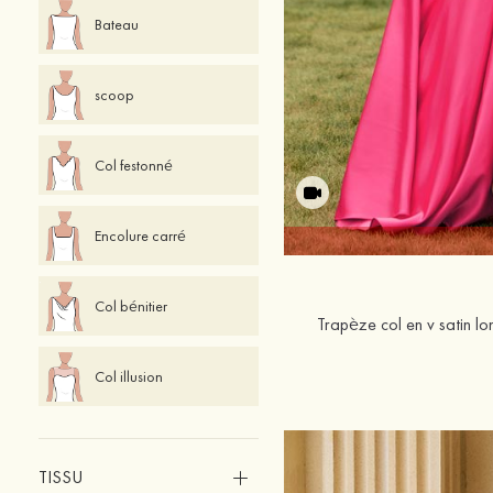
Bateau
scoop
Col festonné
Encolure carré
Col bénitier
Trapèze col en v satin lo
Col illusion
TISSU