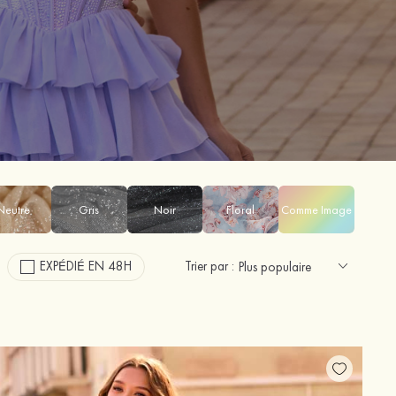
Neutre
Gris
Noir
Floral
Comme Image
EXPÉDIÉ EN 48H
Trier par :