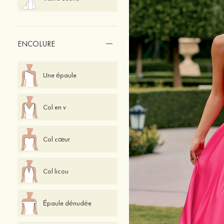
ENCOLURE
Une épaule
Col en v
Col cœur
Col licou
Épaule dénudée