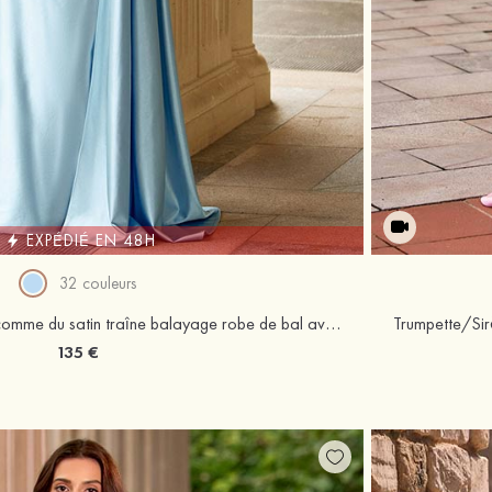
EXPÉDIÉ EN 48H
32 couleurs
Fourreau col bénitier soie comme du satin traîne balayage robe de bal avec plissé drapé latéral
135 €