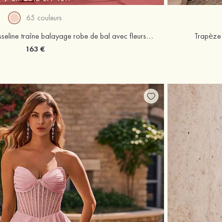
65 couleurs
Trapèze cache coeur mousseline traîne balayage robe de bal avec fleurs trou de serrure
Trapèze 
163 €