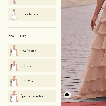
Traîne légère
ENCOLURE
Une épaule
Col en v
Col cœur
Épaule dénudée