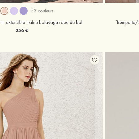
53 couleurs
tin extensible traîne balayage robe de bal
Trumpette/S
256 €