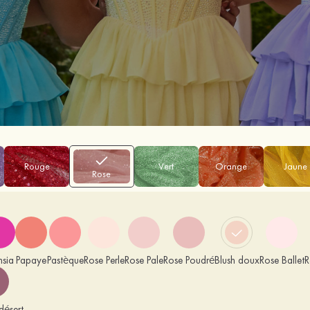
Rouge
Vert
Orange
Jaune
Rose
hsia
Papaye
Pastèque
Rose Perle
Rose Pale
Rose Poudré
Blush doux
Rose Ballet
R
désert