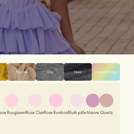
Neutre
Gris
Noir
Comme Image
ose Rougissant
Rose Clair
Rose Bonbon
Blush pâle
Mauve
Quartz