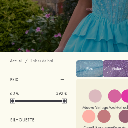
Accueil
/
Robes de bal
Bleu
Violet
PRIX
63 €
392 €
Mauve Vintage
Azalée
Fuc
SILHOUETTE
Corail
Rose puce
Rose du 