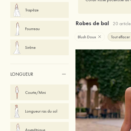
Trapèze
Robes de bal
20 article
Fourreau
Blush Doux
Tout effacer
Sirène
LONGUEUR
Courte/Mini
Longueur ras du sol
Asymétrique