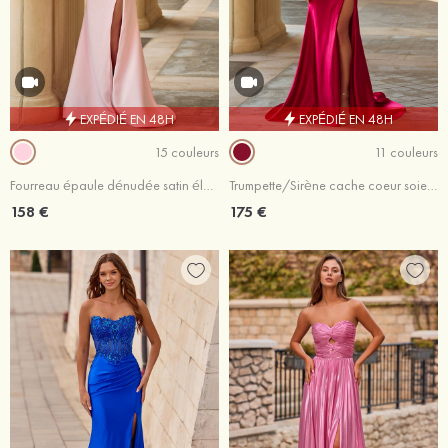
EXPÉDIÉ EN 48H
EXPÉDIÉ EN 48H
15 couleurs
11 couleurs
Fourreau épaule dénudée satin élastique traîne balayage robe de bal avec noeud papillon plissé
Trumpette/Sirène cache coeur soie comme du satin traîne balayage robe de bal avec perles plissé
158 €
175 €