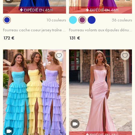
EXPÉDIÉ EN 48H
EXPÉDIÉ EN 48H
10 couleurs
56 couleurs
Fourreau cache coeur jersey traîne balayage robe de bal avec drapé latéral paillettes
Fourreau volants aux épaules dénudées satin ras du sol robe de bal
172 €
131 €
EXPÉDIÉ EN 48H