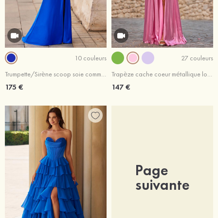
10 couleurs
27 couleurs
Trumpette/Sirène scoop soie comme du satin traîne balayage robe de bal avec appliqué perles
Trapèze cache coeur métallique longueur ras du sol robe de bal
175 €
147 €
Page
suivante