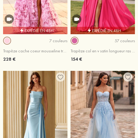
EXPÉDIÉ EN 48H
EXPÉDIÉ EN 48H
7 couleurs
57 couleurs
Trapèze cache coeur mousseline traîne balayage robe de bal avec plissé volants
Trapèze col en v satin longueur ras du sol robe de bal avec plissé fendue
228 €
154 €