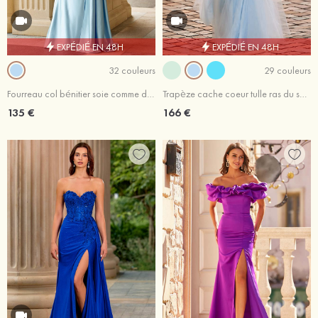
EXPÉDIÉ EN 48H
EXPÉDIÉ EN 48H
32 couleurs
29 couleurs
Fourreau col bénitier soie comme du satin traîne balayage robe de bal avec plissé drapé latéral
Trapèze cache coeur tulle ras du sol robe de bal avec appliqué
135 €
166 €