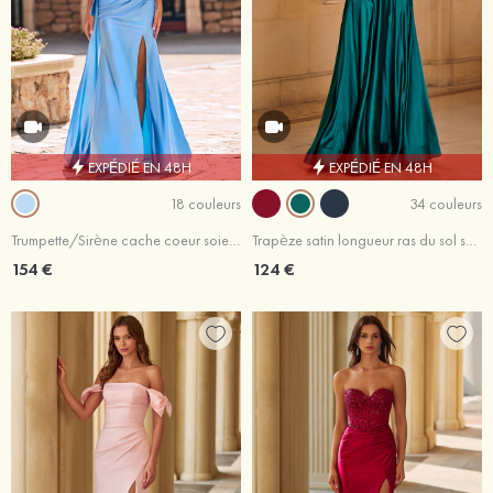
EXPÉDIÉ EN 48H
EXPÉDIÉ EN 48H
18 couleurs
34 couleurs
Trumpette/Sirène cache coeur soie comme du satin traîne balayage robe de bal avec drapé latéral trou de serrure
Trapèze satin longueur ras du sol sans manches robe de bal
154 €
124 €