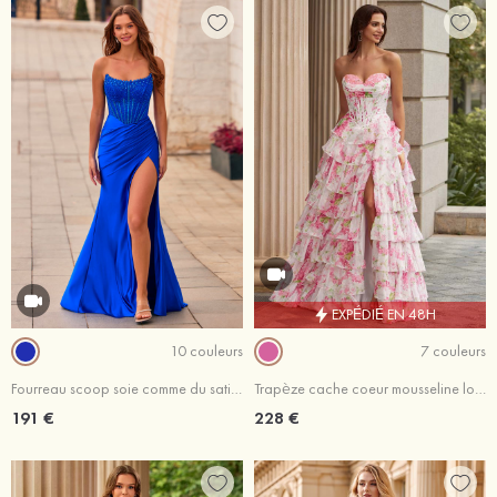
EXPÉDIÉ EN 48H
10 couleurs
7 couleurs
Fourreau scoop soie comme du satin traîne balayage robe de bal avec perles plissé
Trapèze cache coeur mousseline longueur ras du sol robe de bal avec volants fendue imprimé floral
191 €
228 €