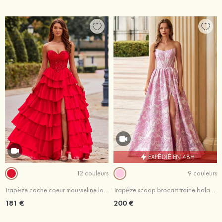
EXPÉDIÉ EN 48H
12 couleurs
9 couleurs
Trapèze cache coeur mousseline longueur ras du sol robe de bal avec appliqué plissé volants
Trapèze scoop brocart traîne balayage robe de bal avec fendue imprimé floral
181 €
200 €