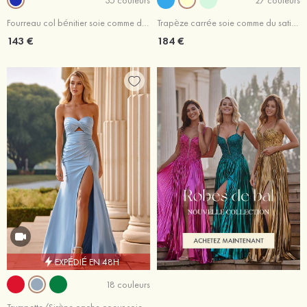
Fourreau col bénitier soie comme du satin traîne balayage robe de bal avec appliqué perles
Trapèze carrée soie comme du satin longueur ras du sol robe de bal
143 €
184 €
EXPÉDIÉ EN 48H
18 couleurs