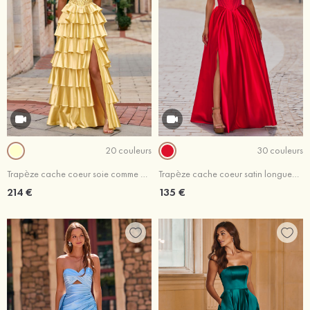
20 couleurs
30 couleurs
Trapèze cache coeur soie comme du satin longueur ras du sol robe de bal avec appliqué volants
Trapèze cache coeur satin longueur ras du sol robe de bal avec poches fendue
214 €
135 €