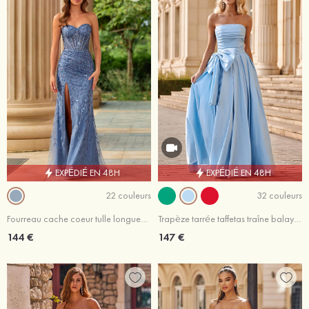
EXPÉDIÉ EN 48H
EXPÉDIÉ EN 48H
22 couleurs
32 couleurs
Fourreau cache coeur tulle longueur ras du sol robe de bal avec paillettes fendue
Trapèze tarrée taffetas traîne balayage robe de bal avec noeud papillon
144 €
147 €