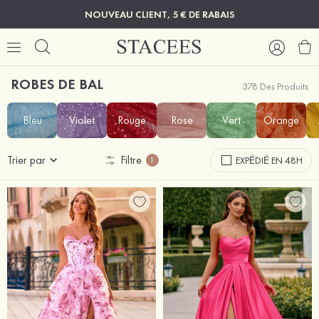
NOUVEAU CLIENT, 5 € DE RABAIS
ROBES DE BAL
378 Des Produits
Bleu
Violet
Rouge
Rose
Vert
Orange
Trier par
Filtre
EXPÉDIÉ EN 48H
1