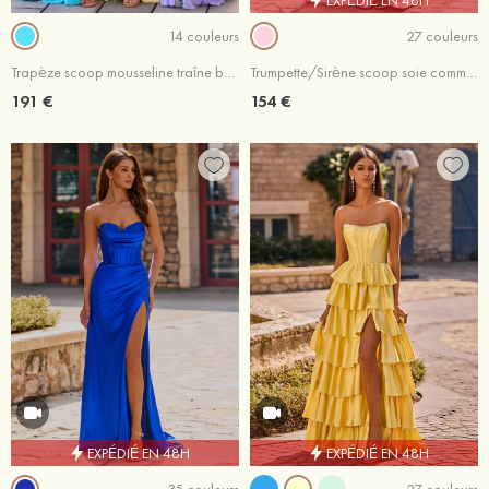
14 couleurs
27 couleurs
Trapèze scoop mousseline traîne balayage robe de bal avec perles strass thermocollant
Trumpette/Sirène scoop soie comme du satin traîne balayage robe de bal avec plissé fendue
191 €
154 €
EXPÉDIÉ EN 48H
EXPÉDIÉ EN 48H
35 couleurs
27 couleurs