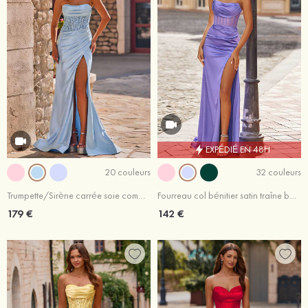
EXPÉDIÉ EN 48H
20 couleurs
32 couleurs
Trumpette/Sirène carrée soie comme du satin traîne balayage robe de bal
Fourreau col bénitier satin traîne balayage robe de bal
179 €
142 €