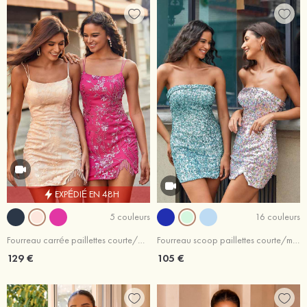
EXPÉDIÉ EN 48H
5 couleurs
16 couleurs
Fourreau carrée paillettes courte/mini robe de fête de la rentrée
Fourreau scoop paillettes courte/mini robe de fête de la rentrée
129 €
105 €