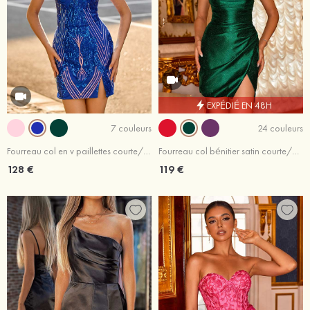
EXPÉDIÉ EN 48H
7 couleurs
24 couleurs
Fourreau col en v paillettes courte/mini robe de fête de la rentrée
Fourreau col bénitier satin courte/mini robe de fête de la rentrée
128 €
119 €