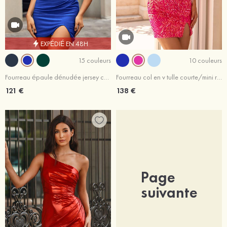
EXPÉDIÉ EN 48H
15 couleurs
10 couleurs
Fourreau épaule dénudée jersey courte/mini robe de bal
Fourreau col en v tulle courte/mini robe de bal
121 €
138 €
Page
suivante