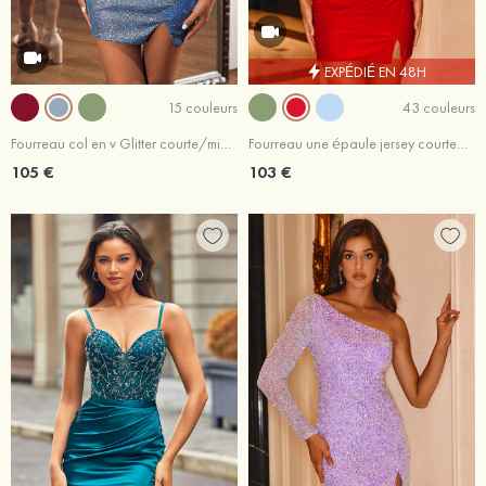
EXPÉDIÉ EN 48H
15 couleurs
43 couleurs
Fourreau col en v Glitter courte/mini robe de fête de la rentrée
Fourreau une épaule jersey courte/mini robe de fête de la rentrée
105 €
103 €