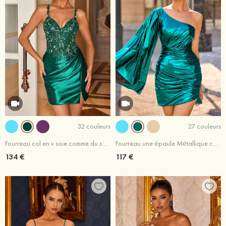
32 couleurs
27 couleurs
Fourreau col en v soie comme du satin courte/mini robe de fête de la rentrée
Fourreau une épaule Métallique courte/mini robe de fête de la rentrée
134 €
117 €