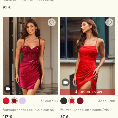
Fourreau cache coeur soie comme du satin courte/mini robe de fête de la rentrée
95 €
EXPÉDIÉ EN 48H
32 couleurs
32 couleurs
Fourreau cache coeur soie comme du satin courte/mini robe de fête de la rentrée
Fourreau scoop satin courte/mini robe de fête de la rentrée
117 €
87 €