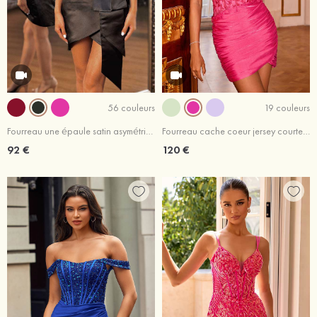
56 couleurs
19 couleurs
Fourreau une épaule satin asymétrique robe de fête de la rentrée
Fourreau cache coeur jersey courte/mini robe de fête de la rentrée
92 €
120 €