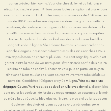
par un créateur bien connu. Vous cherchez du fun et du flirt, long et
élégant ou simple et précis ? Nous avons toutes ces options et plus encore
avec nos robes de cocktail. Toutes à un prix raisonnable de 40 € à un peu
plus de 180 €, nos robes sont disponibles dans une grande variété de
matériaux, de couleurs et de longueurs. Nous sommes fiers de fournir la
variété que vous recherchez dans la gamme de prix que vous espérez
trouver. Nos jolies robes de cocktail vont des bretelles aux bretelles
spaghetti et de la ligne A à la colonne fourreau. Vous recherchez des
manches longues, des manches fourreaux ou des sans manches ? Vous
n'avez pas besoin de chercher plus loin. Tous sont magnifiques et l'un est
garanti d'être la robe de vos rêves pour l'événement à portée de main. En
matière de robe de cocktail, cherchez-vous jolie en pastel ou sexy en
silhouette ? Dans tous les cas, vous pouvez trouver votre robe idéale sur
notre site. Considérez l'élégante et stylée
A-Ligne/Princess encolure
dégagée Courte/Mini robes de cocktail en tulle avec dentelle
, disponibles
dans toutes les couleurs, du fuscia au rouge orangé, en passant par le noir
ou même la pastèque. Le bleu glacier, l'ivoire, le bleu ciel ou la sauge sont
également des choix attrayants pour ce choix très audacieux et
visuellement attrayant. En attendant, si vos goûts vont au court et au pastel,