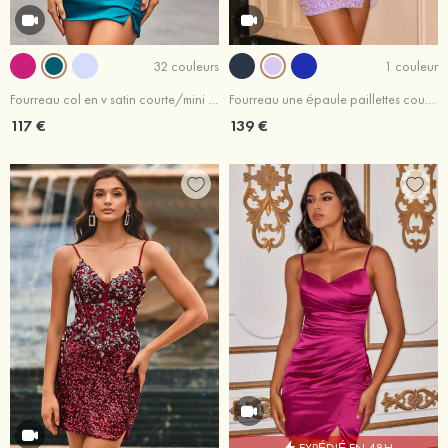
32 couleurs
1 couleur
Fourreau col en v satin courte/mini robe de fête de la rentrée
Fourreau une épaule paillettes courte/mini robe de fête de la rentrée
117 €
139 €
EXPÉDIÉ EN 48H