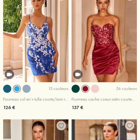
15 couleurs
56 couleurs
Fourreau col en v tulle courte/mini robe de fête de la rentrée
Fourreau cache coeur satin courte/mini robe de fête de la rentrée
126 €
137 €