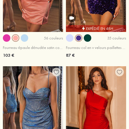
EXPÉDIÉ EN 48H
56 couleurs
35 couleurs
Fourreau épaule dénudée satin courte/mini robe de fête de la rentrée
Fourreau col en v velours paillettes courte/mini robe de fête de la rentrée
103 €
87 €