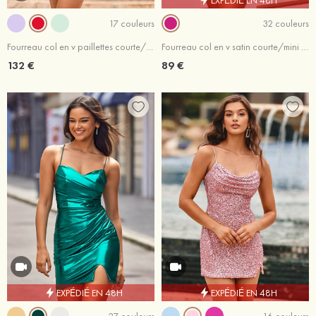
17 couleurs
32 couleurs
Fourreau col en v paillettes courte/mini robe de fête de la rentrée
Fourreau col en v satin courte/mini robe de fête de la rentrée
132 €
89 €
EXPÉDIÉ EN 48H
EXPÉDIÉ EN 48H
27 couleurs
16 couleurs