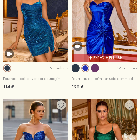
EXPÉDIÉ EN 48H
9 couleurs
32 couleurs
Fourreau col en v tricot courte/mini robe de fête de la rentrée
Fourreau col bénitier soie comme du satin courte/mini robe de fête de la rentrée
114 €
120 €