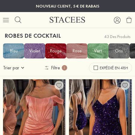
NOUVEAU CLIENT, 5 € DE RABAIS
ROBES DE COCKTAIL
43 Des Produits
Bleu
Violet
Rouge
Rose
Vert
Gris
Trier par
Filtre
EXPÉDIÉ EN 48H
1